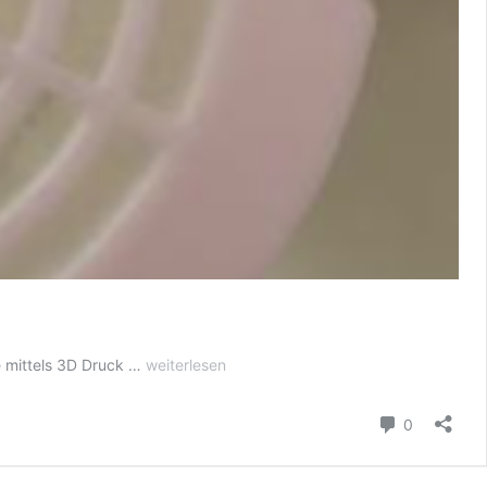
SCHNORCHELN
ke mittels 3D Druck …
weiterlesen
GEGEN
COVID19
Kommenta
0