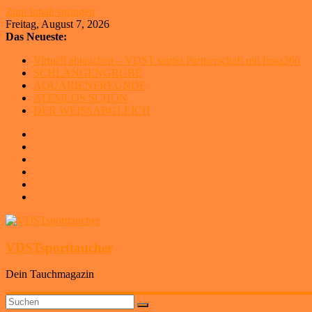
Zum Inhalt springen
Freitag, August 7, 2026
Das Neueste:
Virtuell abtauchen – VDST startet Partnerschaft mit Insta360
SCHLANGENGRUBE
AQUARIENFREUNDE
ATEMLOS SCHÖN
DER WEISSABGLEICH
VDSTsporttaucher
Dein Tauchmagazin