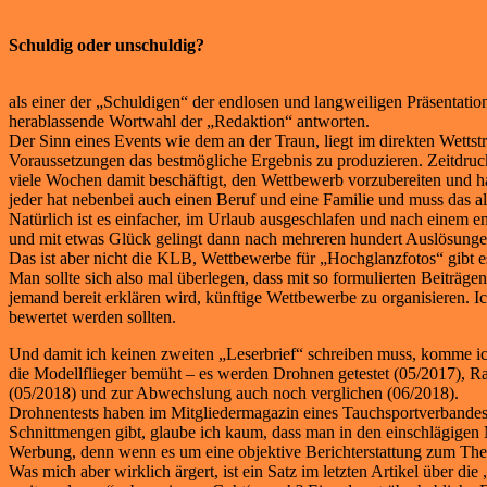
Schuldig oder unschuldig?
als einer der „Schuldigen“ der endlosen und langweiligen Präsentat
herablassende Wortwahl der „Redaktion“ antworten.
Der Sinn eines Events wie dem an der Traun, liegt im direkten Wettstr
Voraussetzungen das bestmögliche Ergebnis zu produzieren. Zeitdruck
viele Wochen damit beschäftigt, den Wettbewerb vorzubereiten und hab
jeder hat nebenbei auch einen Beruf und eine Familie und muss das a
Natürlich ist es einfacher, im Urlaub ausgeschlafen und nach einem 
und mit etwas Glück gelingt dann nach mehreren hundert Auslösungen 
Das ist aber nicht die KLB, Wettbewerbe für „Hochglanzfotos“ gibt 
Man sollte sich also mal überlegen, dass mit so formulierten Beiträ
jemand bereit erklären wird, künftige Wettbewerbe zu organisieren. 
bewertet werden sollten.
Und damit ich keinen zweiten „Leserbrief“ schreiben muss, komme ic
die Modellflieger bemüht – es werden Drohnen getestet (05/2017), Ra
(05/2018) und zur Abwechslung auch noch verglichen (06/2018).
Drohnentests haben im Mitgliedermagazin eines Tauchsportverbandes
Schnittmengen gibt, glaube ich kaum, dass man in den einschlägigen 
Werbung, denn wenn es um eine objektive Berichterstattung zum Th
Was mich aber wirklich ärgert, ist ein Satz im letzten Artikel über d