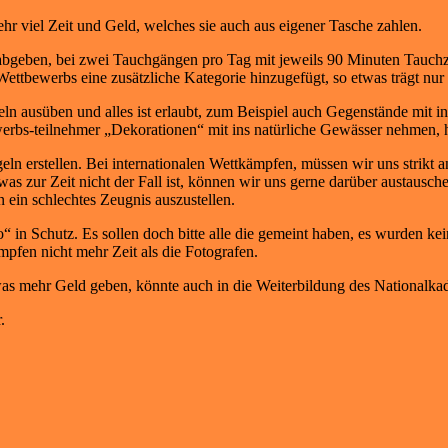
hr viel Zeit und Geld, welches sie auch aus eigener Tasche zahlen.
bgeben, bei zwei Tauchgängen pro Tag mit jeweils 90 Minuten Tauchzei
ttbewerbs eine zusätzliche Kategorie hinzugefügt, so etwas trägt nur
n ausüben und alles ist erlaubt, zum Beispiel auch Gegenstände mit 
rbs-teilnehmer „Dekorationen“ mit ins natürliche Gewässer nehmen, ha
egeln erstellen. Bei internationalen Wettkämpfen, müssen wir uns stri
 zur Zeit nicht der Fall ist, können wir uns gerne darüber austauschen
in schlechtes Zeugnis auszustellen.
in Schutz. Es sollen doch bitte alle die gemeint haben, es wurden kein
pfen nicht mehr Zeit als die Fotografen.
as mehr Geld geben, könnte auch in die Weiterbildung des Nationalkade
.