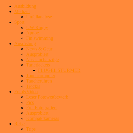
Ausbildung
Medizin
Unfallanalyse
Sport
UW-Rugby
Apnoe
Fin swimming
Ausrüstung
News & Gear
Ausprobiert
Nasstauchanzüge
Tarierjackets
FLÜGEL STÜRMER
Tauchcomputer
Taucheruhren
Trockis
Foto&Video
Leser Fotowettbewerb
Pics
Frei Fotografiert
Ausprobiert
Kompaktkameras
Reise
Trips