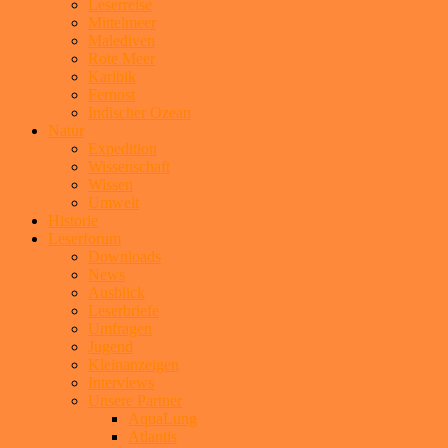
Leserreise
Mittelmeer
Malediven
Rote Meer
Karibik
Fernost
Indischer Ozean
Natur
Expedition
Wissenschaft
Wissen
Umwelt
Historie
Leserforum
Downloads
News
Ausblick
Leserbriefe
Umfragen
Jugend
Kleinanzeigen
Interviews
Unsere Partner
AquaLung
Atlantis