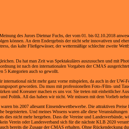
 Meinung des Jurors Dietmar Fuchs, der vom 01. bis 02.10.2018 anwese
olgen können. An dem Endergebnis der nicht sehr innovativen und eher
ress, das kalte Fließgewässer, der wettermäßige schlechte zweite Wet
gleichen. Da hat man Zeit was Spektakuläres auszusuchen und mit Phot
sordnung ist nach den internationalen Vorgaben der CMAS ausgerichtet.
en 5 Kategorien auch so gewollt.
international nicht mehr ganz vorne mitspielen, da auch in der UW-Foto
tungssport geworden. Da muss mit professionellen Foto-/Film- und Ta
ürken und Koreaner machen es uns vor. Sie treten mit einheitlicher Aus
 und Politik. All das haben wir nicht. Wir müssen mit dem Vorlieb ne
 waren bis 2007 allesamt Einsendewettbewerbe. Die attraktiven Preise
che begeisterten. Und meines Wissens waren alle diese Veranstaltunge
tats dies nicht mehr hergeben. Dass die Vereine und Landesverbände, w
 kein Verein oder Landesverband sich für die nächste KLB 2020 veran
 auch bereits die Zusage der CMAS erhalten. Ohne Rückendeckung du