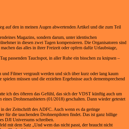
Weg auf den in meinen Augen abwertenden Artikel und die zum Teil
rgendeines Magazins, sondern darum, unter identischen
Teilnehmer in diesen zwei Tagen kompensieren. Die Organisatoren sind
achen das alles in ihrer Freizeit oder opfern dafür Urlaubstage,
 Tag passenden Tauchspot, in aller Ruhe ein bisschen zu knipsen –
en und Filmer vergrault werden und sich über kurz oder lang kaum
le spielen müssen und die erzielten Ergebnisse auch dementsprechend
tte ich des öfteren das Gefühl, das sich der VDST künftig auch um
n eines Drohnenanbieters (01/2018) geschalten. Dann wieder getestet
in der Zeitschrift des ADFC. Auch wenn es da geringe
 für die tauchenden Drohnenpiloten findet. Das ist ganz billige
des DJI Universums schreiben.
rfeld mit dem Satz „Und wem das nicht passt, der braucht nicht