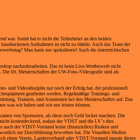
nd war. Somit hat er nicht die Teilnehmer an den beiden
 hausbackenen Aufnahmen ist nicht zu rütteln. Auch das Team der
tbewerbstag? Man kann nur spekulieren! Auch die österreichischen
oshop nachzubearbeiten. Das ist beim Live-Wettbewerb nicht
 Die Dt. Meisterschaften der UW-Foto-/Videografie sind als
- und Videodisziplin nur noch der Erfolg hat, der professionell
uchequipment gearbeitet werden. Regelmäßige Trainings- und
rüstung, Trainern, und Assistenten bei den Meisterschaften auf. Das
hmen was wir haben und wir uns leisten können.
 kamen von Sponsoren, als diese noch Geld locker machten. Die
n nicht kostendeckend, sodass der VDST und die LV´s dies
ie auch der VDST-Vorstand keine (finanziellen) Risiken und
twortlich zur Durchführung beworben hat. Die Visuellen Medien
rch einen Verein, Landesverband oder VDST-Vorstand musste dieses