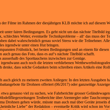
ion der Filme im Rahmen der diesjährigen KLB möchte ich auf diesem 
eit unter fairen Bedingungen. Es geht nicht um das nächste Titelbild i
, schlechtes Wetter, eventuelle Technikprobleme – all‘ das muss der 
en dabei wahrscheinlich genau soviel Stress wie die Teilnehmer. Alle m
lles irgendwie unter einen Hut bringen.
entspannten Frühstück, bei besten Bedingungen und an einem für diesen
auch genau das Foto, dass es auf‘s nächste Titelbild schafft.
es ausserhalb des Sporttauchens inzwischen zur Genüge.
gen irgendwann auch noch die letzten verbliebenen Wettbewerbsfotograf
Ich denke, dass solche Gedanken beim schreiben eines Artikels eine Rol
h auch gleich zu meinem zweiten Anliegen: In den letzten Ausgaben ha
battangebote für Drohnen offeriert (06/2017) oder ganzseitige Anzeige
 etwa genauso viel zu suchen, wie Fahrberichte grosser Geländewagen 
Modellfliegerzeitungen Testberichte über Atemregler oder Tauchcomputer
ema Drohnen gehen würde, müsste man auch mal über Geräte jenseits 
ie „heimliche Liebe” der Redaktion – eventuelle Kritik wird schon im Vo