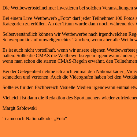
Die Wettbewerbsteilnehmer investieren bei solchen Veranstaltungen se
Bei einem Live-Wettbewerb „Foto“ darf jeder Teilnehmer 100 Fotos a
Kategorien zu erfüllen. An der Traun wurde dann noch während des We
Selbstverständlich können wir Wettbewerbe nach irgendwelchen Regel
Schwerpunkte auf umweltgerechtes Tauchen, wenn aber alle Wettbewe
Es ist auch nicht vorteilhaft, wenn wir unsere eigenen Wettbewerbsr
halten. Sollte die CMAS die Wettbewerbsregeln irgendwann ändern, was
wenn man schon die starren CMAS-Regeln erwähnt, den Teilnehmern e
Bei der Gelegenheit nehme ich auch einmal den Nationalkader „Video“ 
schneiden und vertonen. Auch die Videografen haben bei den Wettkäm
Sollte es für den Fachbereich Visuelle Medien irgendwann einmal etw
Vielleicht ist dann die Redaktion des Sporttauchers wieder zufriedener
Margit Sablowski
Teamcoach Nationalkader „Foto“