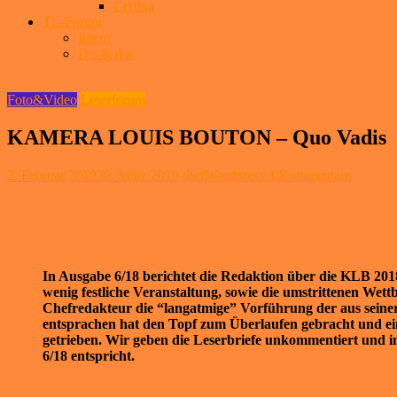
Certina
TL-Forum
Intern
D’s & das
Foto&Video
Leserforum
KAMERA LOUIS BOUTON – Quo Vadis
2. Februar 2019
30. März 2019
dwfWordpress
4 Kommentare
In Ausgabe 6/18 berichtet die Redaktion über die KLB 2018 
wenig festliche Veranstaltung, sowie die umstrittenen W
Chefredakteur die “langatmige” Vorführung der aus seiner
entsprachen hat den Topf zum Überlaufen gebracht und ein
getrieben. Wir geben die Leserbriefe unkommentiert und in
6/18 entspricht.