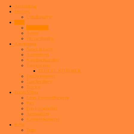
Ausbildung
Medizin
Unfallanalyse
Sport
UW-Rugby
Apnoe
Fin swimming
Ausrüstung
News & Gear
Ausprobiert
Nasstauchanzüge
Tarierjackets
FLÜGEL STÜRMER
Tauchcomputer
Taucheruhren
Trockis
Foto&Video
Leser Fotowettbewerb
Pics
Frei Fotografiert
Ausprobiert
Kompaktkameras
Reise
Trips