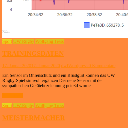
Sport
UW-Rugby
Wolfgang Tress
TRAININGSDATEN
17. Januar 2020
17. Januar 2020
dwfWordpress
0 Kommentare
Ein Sensor im Ohrenschutz und ein Brustgurt können das UW-
Rugby-Spiel sinnvoll ergänzen Der neue Sensor mit der
sympathischen Gerätebezeichnung pete3d wurde
Weiterlesen
Sport
UW-Rugby
Wolfgang Tress
MEISTERMACHER