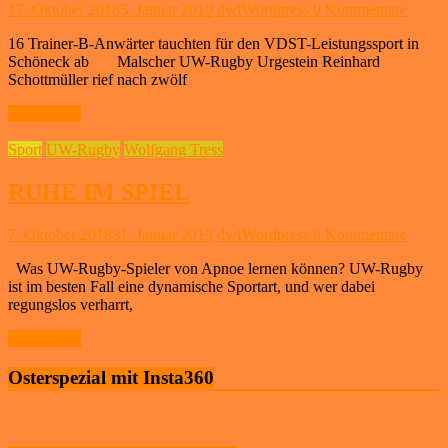
17. Oktober 2018
5. Januar 2019
dwfWordpress
0 Kommentare
16 Trainer-B-Anwärter tauchten für den VDST-Leistungssport in
Schöneck ab Malscher UW-Rugby Urgestein Reinhard
Schottmüller rief nach zwölf
Weiterlesen
Sport
UW-Rugby
Wolfgang Tress
RUHE IM SPIEL
7. Oktober 2018
31. Januar 2019
dwfWordpress
0 Kommentare
Was UW-Rugby-Spieler von Apnoe lernen können? UW-Rugby
ist im besten Fall eine dynamische Sportart, und wer dabei
regungslos verharrt,
Weiterlesen
Osterspezial mit Insta360