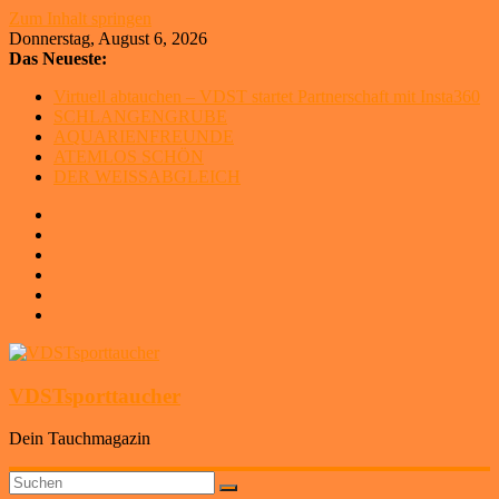
Zum Inhalt springen
Donnerstag, August 6, 2026
Das Neueste:
Virtuell abtauchen – VDST startet Partnerschaft mit Insta360
SCHLANGENGRUBE
AQUARIENFREUNDE
ATEMLOS SCHÖN
DER WEISSABGLEICH
VDSTsporttaucher
Dein Tauchmagazin