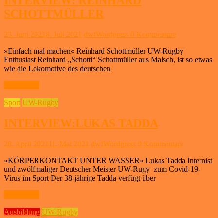
INTERVIEW: REINHARD
SCHOTTMÜLLER
23. Juni 2021
8. Juli 2021
dwfWordpress
0 Kommentare
»Einfach mal machen« Reinhard Schottmüller UW-Rugby
Enthusiast Reinhard „Schotti“ Schottmüller aus Malsch, ist so etwas
wie die Lokomotive des deutschen
Weiterlesen
Sport
UW-Rugby
INTERVIEW:LUKAS TADDA
28. April 2021
11. Mai 2021
dwfWordpress
0 Kommentare
»KÖRPERKONTAKT UNTER WASSER« Lukas Tadda Internist
und zwölfmaliger Deutscher Meister UW-Rugy zum Covid-19-
Virus im Sport Der 38-jährige Tadda verfügt über
Weiterlesen
Ausbildung
UW-Rugby