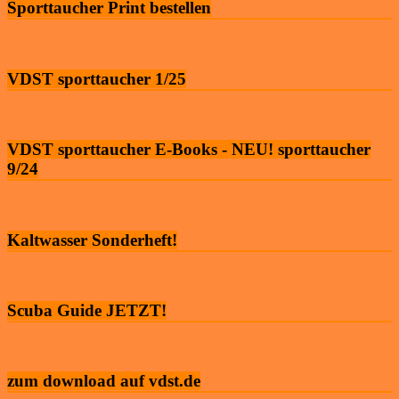
Sporttaucher Print bestellen
VDST sporttaucher 1/25
VDST sporttaucher E-Books - NEU! sporttaucher
9/24
Kaltwasser Sonderheft!
Scuba Guide JETZT!
zum download auf vdst.de