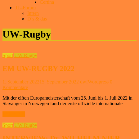
Certina
TL-Forum
Intern
D’s & das
UW-Rugby
Sport
UW-Rugby
EM UW-RUGBY 2022
1. September 2022
15. September 2022
dwfWordpress
0
Kommentare
Mit der elften Europameisterschaft vom 25. Juni bis 1. Juli 2022 in
Stavanger in Norwegen fand der erste offizielle internationale
Weiterlesen
Sport
UW-Rugby
INTERVIEW: Dr. WILHELM NIER