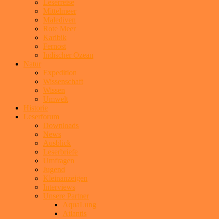
Leserreise
Mittelmeer
Malediven
Rote Meer
Karibik
Fernost
Indischer Ozean
Natur
Expedition
Wissenschaft
Wissen
Umwelt
Historie
Leserforum
Downloads
News
Ausblick
Leserbriefe
Umfragen
Jugend
Kleinanzeigen
Interviews
Unsere Partner
AquaLung
Atlantis