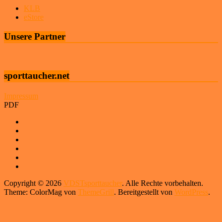
KLB
eStore
Unsere Partner
sporttaucher.net
Impressum
PDF
Copyright © 2026
VDSTsporttaucher
. Alle Rechte vorbehalten.
Theme: ColorMag von
ThemeGrill
. Bereitgestellt von
WordPress
.