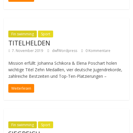
Fin swimming
Sport
TITELHELDEN
7. November 2019
dwfWordpress
0 Kommentare
Mission erfüllt: Johanna Schikora & Elena Poschart holen
wichtige Titel Zehn Medaillen, vier deutsche Jugendrekorde,
zahlreiche Bestzeiten und Top-Ten-Platzierungen –
Weiterlesen
Fin swimming
Sport