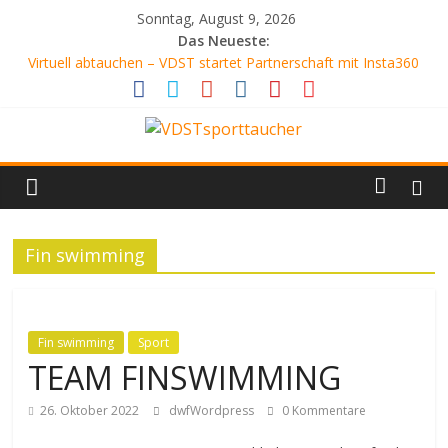
Zum
Sonntag, August 9, 2026
Inhalt
Das Neueste:
springen
Virtuell abtauchen – VDST startet Partnerschaft mit Insta360
SCHLANGENGRUBE
AQUARIENFREUNDE
ATEMLOS SCHÖN
VDSTsporttaucher
DER WEISSABGLEICH
Dein
Tauchmagazin
Fin swimming
Fin swimming
Sport
TEAM FINSWIMMING
26. Oktober 2022
dwfWordpress
0 Kommentare