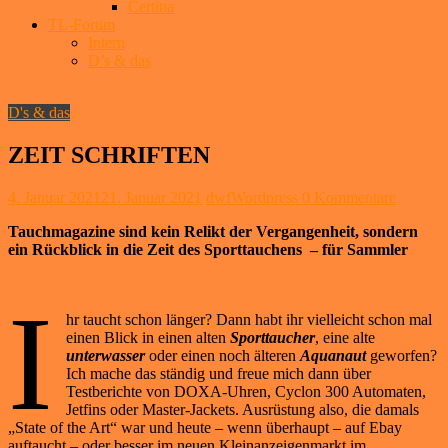
Certina
TL-Forum
Intern
D’s & das
D's & das
ZEIT SCHRIFTEN
4. Januar 2021
21. Januar 2021
dwfWordpress
0 Kommentare
Tauchmagazine sind kein Relikt der Vergangenheit, sondern
ein Rückblick in die Zeit des Sporttauchens – für Sammler
I
hr taucht schon länger? Dann habt ihr vielleicht schon mal
einen Blick in einen alten
Sporttaucher
, eine alte
unterwasser
oder einen noch älteren
Aquanaut
geworfen?
Ich mache das ständig und freue mich dann über
Testberichte von DOXA-Uhren, Cyclon 300 Automaten,
Jetfins oder Master-Jackets. Ausrüstung also, die damals
„State of the Art“ war und heute – wenn überhaupt – auf Ebay
auftaucht – oder besser im neuen Kleinanzeigenmarkt im