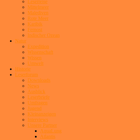
Leserreise
Mittelmeer
Malediven
Rote Meer
Karibik
Fernost
Indischer Ozean
Natur
Expedition
Wissenschaft
Wissen
Umwelt
Historie
Leserforum
Downloads
News
Ausblick
Leserbriefe
Umfragen
Jugend
Kleinanzeigen
Interviews
Unsere Partner
AquaLung
Atlantis