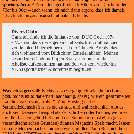
sporttaucher.net
. Noch lustiger finde ich Bilder von Tauchern der
70er bis 90er – auch wenn ich mich dann ärgere, dass ich damals
tatsächlich jünger ausgeschaut habe als heute.
Divers Club:
Ganz toll finde ich die Initiative vom DUC Goch 1974
e.V., denn dank der eigenen Clubzeitschrift, mitfinanziert
von lokalen Unternehmern, hat der Club ein Archiv, das
sich wohltuend vom Bildschirm-Einerlei abhebt. Meinen
besonderen Dank an Jürgen Kranz, der mich in die
Aboliste aufgenommen hat und den wir gern wieder im
VDSTsporttaucher Autorenteam begrüßen.
Was ich sagen will:
Nichts ist so vergänglich wie ein facebook
post, nichts ist so dauerhaft, nachhaltig, spaßig wie ein gesammeltes
Tauchmagazin von „früher“. Zum Einstieg in die
Sammelleidenschaft ist es nie zu spät und wahrscheinlich gibt es
auch kein besseres Beispiel als Zeitschriften oder Bücher, wenn es
um die Kosten geht. Und damit das Sammeln selbst eines (aus
versandtechnischen Gründen) dünnen Magazins Spaß macht, lassen
sich die Medienmacher immer etwas einfallen: Zum Beispiel die seit
2018 beim
VDST
sporttaucher
eingeführte Klebebindung (beim