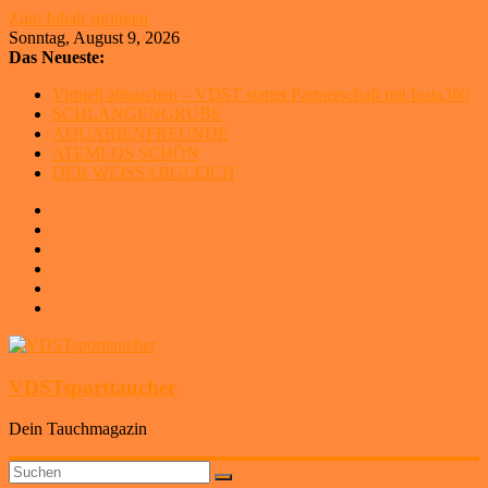
Zum Inhalt springen
Sonntag, August 9, 2026
Das Neueste:
Virtuell abtauchen – VDST startet Partnerschaft mit Insta360
SCHLANGENGRUBE
AQUARIENFREUNDE
ATEMLOS SCHÖN
DER WEISSABGLEICH
VDSTsporttaucher
Dein Tauchmagazin