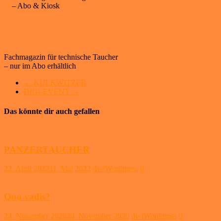
– Abo & Kiosk
Fachmagazin für technische Taucher
– nur im Abo erhältlich
←
KULKWITZER
DIGI-EVENT
→
Das könnte dir auch gefallen
PANZERTAUCHER
22. April 2022
11. Mai 2022
dwfWordpress
0
Quo vadis?
24. November 2020
24. November 2020
dwfWordpress
0