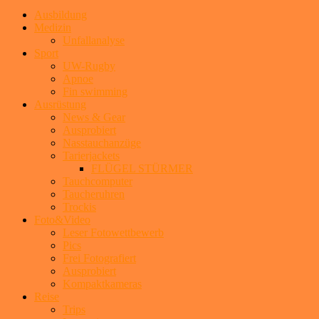
Ausbildung
Medizin
Unfallanalyse
Sport
UW-Rugby
Apnoe
Fin swimming
Ausrüstung
News & Gear
Ausprobiert
Nasstauchanzüge
Tarierjackets
FLÜGEL STÜRMER
Tauchcomputer
Taucheruhren
Trockis
Foto&Video
Leser Fotowettbewerb
Pics
Frei Fotografiert
Ausprobiert
Kompaktkameras
Reise
Trips