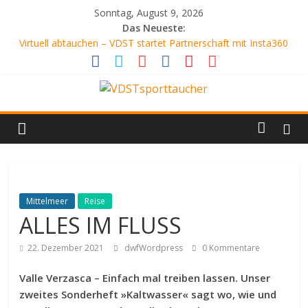
Zum
Sonntag, August 9, 2026
Inhalt
Das Neueste:
springen
Virtuell abtauchen – VDST startet Partnerschaft mit Insta360
SCHLANGENGRUBE
AQUARIENFREUNDE
ATEMLOS SCHÖN
VDSTsporttaucher
DER WEISSABGLEICH
Dein
Tauchmagazin
Mittelmeer
Reise
ALLES IM FLUSS
22. Dezember 2021
dwfWordpress
0 Kommentare
Valle Verzasca – Einfach mal treiben lassen. Unser
zweites Sonderheft »Kaltwasser« sagt wo, wie und