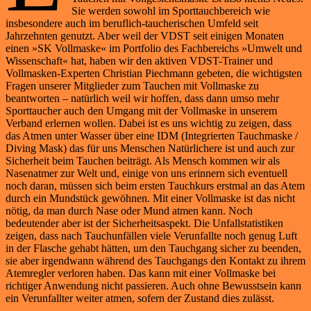
Sie werden sowohl im Sporttauchbereich wie
insbesondere auch im beruflich-taucherischen Umfeld seit
Jahrzehnten genutzt. Aber weil der VDST seit einigen Monaten
einen »SK Vollmaske« im Portfolio des Fachbereichs »Umwelt und
Wissenschaft« hat, haben wir den aktiven VDST-Trainer und
Vollmasken-Experten Christian Piechmann gebeten, die wichtigsten
Fragen unserer Mitglieder zum Tauchen mit Vollmaske zu
beantworten – natürlich weil wir hoffen, dass dann umso mehr
Sporttaucher auch den Umgang mit der Vollmaske in unserem
Verband erlernen wollen. Dabei ist es uns wichtig zu zeigen, dass
das Atmen unter Wasser über eine IDM (Integrierten Tauchmaske /
Diving Mask) das für uns Menschen Natürlichere ist und auch zur
Sicherheit beim Tauchen beiträgt. Als Mensch kommen wir als
Nasenatmer zur Welt und, einige von uns erinnern sich eventuell
noch daran, müssen sich beim ersten Tauchkurs erstmal an das Atem
durch ein Mundstück gewöhnen. Mit einer Vollmaske ist das nicht
nötig, da man durch Nase oder Mund atmen kann. Noch
bedeutender aber ist der Sicherheitsaspekt. Die Unfallstatistiken
zeigen, dass nach Tauchunfällen viele Verunfallte noch genug Luft
in der Flasche gehabt hätten, um den Tauchgang sicher zu beenden,
sie aber irgendwann während des Tauchgangs den Kontakt zu ihrem
Atemregler verloren haben. Das kann mit einer Vollmaske bei
richtiger Anwendung nicht passieren. Auch ohne Bewusstsein kann
ein Verunfallter weiter atmen, sofern der Zustand dies zulässt.