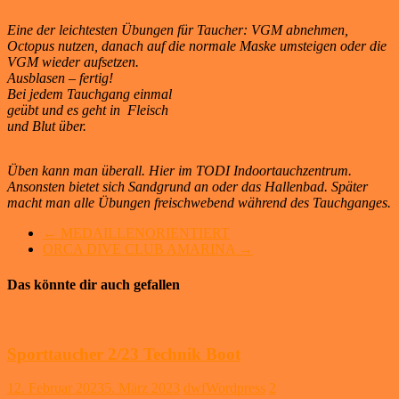
Hallenbad.
Am
Eine der leichtesten Übungen für Taucher: VGM abnehmen,
Anfang
Octopus nutzen, danach auf die normale Maske umsteigen oder die
ist
VGM wieder aufsetzen.
der
Ausblasen – fertig!
Druckausgleich
gewöhnungsbedürftig.
Bei jedem Tauchgang einmal
geübt und es geht in Fleisch
und Blut über.
Üben kann man überall. Hier im TODI Indoortauchzentrum.
Ansonsten bietet sich Sandgrund an oder das Hallenbad. Später
macht man alle Übungen freischwebend während des Tauchganges.
←
MEDAILLENORIENTIERT
ORCA DIVE CLUB AMARINA
→
Das könnte dir auch gefallen
Sporttaucher 2/23 Technik Boot
12. Februar 2023
5. März 2023
dwfWordpress
2