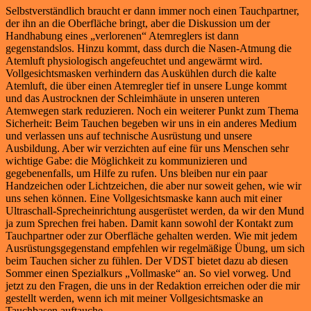
Selbstverständlich braucht er dann immer noch einen Tauchpartner,
der ihn an die Oberfläche bringt, aber die Diskussion um der
Handhabung eines „verlorenen“ Atemreglers ist dann
gegenstandslos. Hinzu kommt, dass durch die Nasen-Atmung die
Atemluft physiologisch angefeuchtet und angewärmt wird.
Vollgesichtsmasken verhindern das Auskühlen durch die kalte
Atemluft, die über einen Atemregler tief in unsere Lunge kommt
und das Austrocknen der Schleimhäute in unseren unteren
Atemwegen stark reduzieren. Noch ein weiterer Punkt zum Thema
Sicherheit: Beim Tauchen begeben wir uns in ein anderes Medium
und verlassen uns auf technische Ausrüstung und unsere
Ausbildung. Aber wir verzichten auf eine für uns Menschen sehr
wichtige Gabe: die Möglichkeit zu kommunizieren und
gegebenenfalls, um Hilfe zu rufen. Uns bleiben nur ein paar
Handzeichen oder Lichtzeichen, die aber nur soweit gehen, wie wir
uns sehen können. Eine Vollgesichtsmaske kann auch mit einer
Ultraschall-Sprecheinrichtung ausgerüstet werden, da wir den Mund
ja zum Sprechen frei haben. Damit kann sowohl der Kontakt zum
Tauchpartner oder zur Oberfläche gehalten werden. Wie mit jedem
Ausrüstungsgegenstand empfehlen wir regelmäßige Übung, um sich
beim Tauchen sicher zu fühlen. Der VDST bietet dazu ab diesen
Sommer einen Spezialkurs „Vollmaske“ an. So viel vorweg. Und
jetzt zu den Fragen, die uns in der Redaktion erreichen oder die mir
gestellt werden, wenn ich mit meiner Vollgesichtsmaske an
Tauchbasen auftauche.