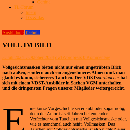
Certina
TL-Forum
Intern
D’s & das
Ausbildung
Technik
VOLL IM BILD
3. Juli 2024
1. Oktober 2024
dwfWordpress
0 Kommentare
Vollgesichtsmasken bieten nicht nur einen
ungetrübten Blick
nach außen, sondern auch ein angenehmeres Atmen und, man
glaubt es kaum, sichereres Tauchen. Der VDST
sporttaucher
hat
sich mit einem VDST-Ausbilder in Sachen VGM unterhalten
und die dringensten Fragen unserer Mitglieder weitergereicht.
E
ine kurze Vorgeschichte sei erlaubt oder sogar nötig,
denn der Autor ist seit Jahren bekennender
Verfechter vom Tauchen mit Vollgesichtsmaske oder,
wie es manchmal auch heißt, Vollmasken. Das
Tauchen mit Vollgesichtsmaske ist also nichts Neues.