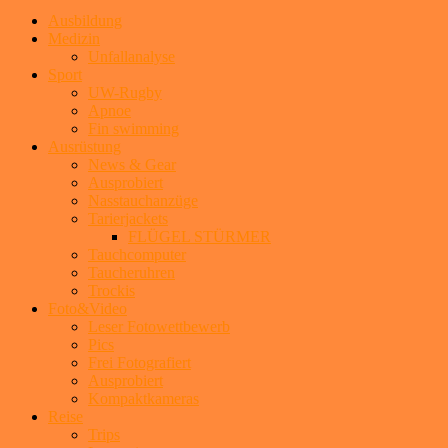
Ausbildung
Medizin
Unfallanalyse
Sport
UW-Rugby
Apnoe
Fin swimming
Ausrüstung
News & Gear
Ausprobiert
Nasstauchanzüge
Tarierjackets
FLÜGEL STÜRMER
Tauchcomputer
Taucheruhren
Trockis
Foto&Video
Leser Fotowettbewerb
Pics
Frei Fotografiert
Ausprobiert
Kompaktkameras
Reise
Trips