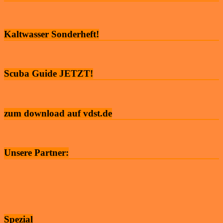
Kaltwasser Sonderheft!
Scuba Guide JETZT!
zum download auf vdst.de
Unsere Partner:
Spezial