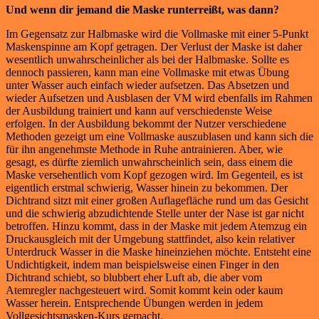
Und wenn dir jemand die Maske runterreißt, was dann?
Im Gegensatz zur Halbmaske wird die Vollmaske mit einer 5-Punkt
Maskenspinne am Kopf getragen. Der Verlust der Maske ist daher
wesentlich unwahrscheinlicher als bei der Halbmaske. Sollte es
dennoch passieren, kann man eine Vollmaske mit etwas Übung
unter Wasser auch einfach wieder aufsetzen. Das Absetzen und
wieder Aufsetzen und Ausblasen der VM wird ebenfalls im Rahmen
der Ausbildung trainiert und kann auf verschiedenste Weise
erfolgen. In der Ausbildung bekommt der Nutzer verschiedene
Methoden gezeigt um eine Vollmaske auszublasen und kann sich die
für ihn angenehmste Methode in Ruhe antrainieren. Aber, wie
gesagt, es dürfte ziemlich unwahrscheinlich sein, dass einem die
Maske versehentlich vom Kopf gezogen wird. Im Gegenteil, es ist
eigentlich erstmal schwierig, Wasser hinein zu bekommen. Der
Dichtrand sitzt mit einer großen Auflagefläche rund um das Gesicht
und die schwierig abzudichtende Stelle unter der Nase ist gar nicht
betroffen. Hinzu kommt, dass in der Maske mit jedem Atemzug ein
Druckausgleich mit der Umgebung stattfindet, also kein relativer
Unterdruck Wasser in die Maske hineinziehen möchte. Entsteht eine
Undichtigkeit, indem man beispielsweise einen Finger in den
Dichtrand schiebt, so blubbert eher Luft ab, die aber vom
Atemregler nachgesteuert wird. Somit kommt kein oder kaum
Wasser herein. Entsprechende Übungen werden in jedem
Vollgesichtsmasken-Kurs gemacht.