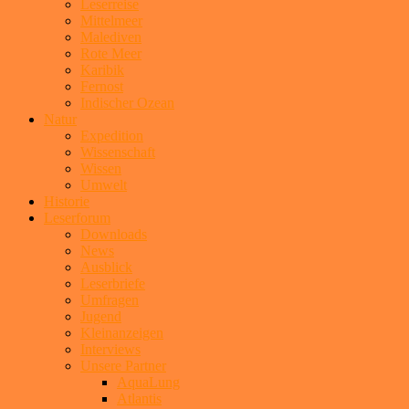
Leserreise
Mittelmeer
Malediven
Rote Meer
Karibik
Fernost
Indischer Ozean
Natur
Expedition
Wissenschaft
Wissen
Umwelt
Historie
Leserforum
Downloads
News
Ausblick
Leserbriefe
Umfragen
Jugend
Kleinanzeigen
Interviews
Unsere Partner
AquaLung
Atlantis