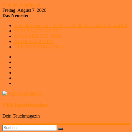
Zum Inhalt springen
Freitag, August 7, 2026
Das Neueste:
Virtuell abtauchen – VDST startet Partnerschaft mit Insta360
SCHLANGENGRUBE
AQUARIENFREUNDE
ATEMLOS SCHÖN
DER WEISSABGLEICH
VDSTsporttaucher
Dein Tauchmagazin