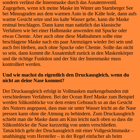
sondern verlässt die Innenmaske durch das Ausatemventil.
Zugegeben, wenn ich meine Maske im Winter am Starnberger See
bei Minusgraden aus dem warmen Auto in die Kälte hole, dann aufs
warme Gesicht setze und ins kalte Wasser gehe, kann die Maske
erstmal beschlagen. Dann kann man natürlich das klassische
Verfahren wie bei einer Halbmaske anwenden mit Spucke oder
etwas Chemie. Aber auch ohne diese Maßnahmen sollte eine
beschlagene Maske nach ein paar Atemzügen wieder frei sein und
auch frei bleiben, auch ohne Spucke oder Chemie. Sollte das nicht
so sein, dann kommt die Ausatemluft zurück in den Maskenkörper
und die richtige Funktion und der Sitz der Innenmaske muss
kontrolliert werden.
Und wie machst du eigentlich den Druckausgleich, wenn du
nicht an deine Nase kommst?
Der Druckausgleich erfolgt in Vollmasken markengebunden mit
verschiedenen Verfahren. Bei der Ocean Reef Maske zum Beispiel
werden Silikonblöcke vor dem ersten Gebrauch so an das Gesicht
des Nutzers angepasst, dass man sie unter Wasser leicht an die Nase
pressen kann ohne die Atmung zu behindern. Zum Druckausgleich
schiebt man die Maske dann am Kinn leicht nach oben so dass die
Silikonblöcke die Nase kurzzeitig von unten verschließen.
Tatsächlich geht der Druckausgleich mit einer Vollgesichtsmaske –
unabhängig vom Hersteller – in der Regel einfacher als beim