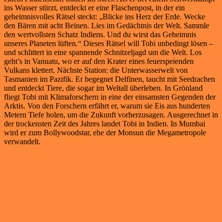
ins Wasser stürzt, entdeckt er eine Flaschenpost, in der ein
geheimnisvolles Rätsel steckt: „Blicke ins Herz der Erde. Wecke
den Bären mit acht Beinen. Lies im Gedächtnis der Welt. Sammle
den wertvollsten Schatz Indiens. Und du wirst das Geheimnis
unseres Planeten lüften.“ Dieses Rätsel will Tobi unbedingt lösen –
und schlittert in eine spannende Schnitzeljagd um die Welt. Los
geht’s in Vanuatu, wo er auf den Krater eines feuerspeienden
Vulkans klettert. Nächste Station: die Unterwasserwelt von
Tasmanien im Pazifik. Er begegnet Delfinen, taucht mit Seedrachen
und entdeckt Tiere, die sogar im Weltall überleben. In Grönland
fliegt Tobi mit Klimaforschern in eine der einsamsten Gegenden der
Arktis. Von den Forschern erfährt er, warum sie Eis aus hunderten
Metern Tiefe holen, um die Zukunft vorherzusagen. Ausgerechnet in
der trockensten Zeit des Jahres landet Tobi in Indien. In Mumbai
wird er zum Bollywoodstar, ehe der Monsun die Megametropole
verwandelt.