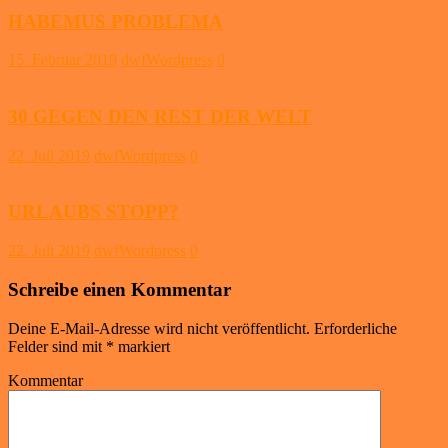
HABEMUS PROBLEMA
15. Februar 2019
dwfWordpress
0
30 GEGEN DEN REST DER WELT
22. Juli 2019
dwfWordpress
0
URLAUBS STOPP?
22. Juli 2019
dwfWordpress
0
Schreibe einen Kommentar
Deine E-Mail-Adresse wird nicht veröffentlicht.
Erforderliche
Felder sind mit
*
markiert
Kommentar