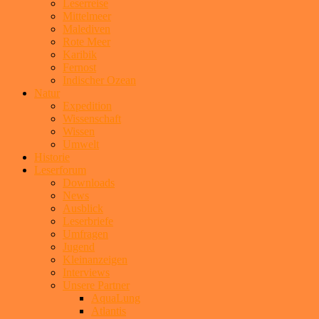
Leserreise
Mittelmeer
Malediven
Rote Meer
Karibik
Fernost
Indischer Ozean
Natur
Expedition
Wissenschaft
Wissen
Umwelt
Historie
Leserforum
Downloads
News
Ausblick
Leserbriefe
Umfragen
Jugend
Kleinanzeigen
Interviews
Unsere Partner
AquaLung
Atlantis