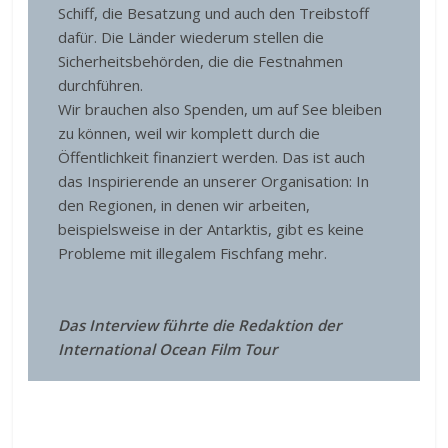
Schiff, die Besatzung und auch den Treibstoff
dafür. Die Länder wiederum stellen die
Sicherheitsbehörden, die die Festnahmen
durchführen.
Wir brauchen also Spenden, um auf See bleiben
zu können, weil wir komplett durch die
Öffentlichkeit finanziert werden. Das ist auch
das Inspirierende an unserer Organisation: In
den Regionen, in denen wir arbeiten,
beispielsweise in der Antarktis, gibt es keine
Probleme mit illegalem Fischfang mehr.
Das Interview führte die Redaktion der
International Ocean Film Tour