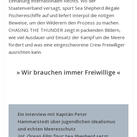
Einhaltung internationalen Rechts. Wo der
Staatenverband versagt, spürt Sea Shepherd illegale
Fischereischiffe auf und liefert Interpol die nötigen
Beweise, um den Wilderern den Prozess zu machen.
CHASING THE THUNDER zeigt in packenden Bildern,
wie viel Ausdauer und Einsatz der Kampf um die Meere
fordert und was eine eingeschworene Crew Freiwilliger
ausrichten kann.
» Wir brauchen immer Freiwillige «
Ein Interview mit Kapitän Peter
Hammarstedt über jugendlichen Idealismus
und echten Meeresschutz
Int. Ocean Film Tour:
Sea Shepherd setzt