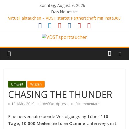
Zum
Sonntag, August 9, 2026
Inhalt
Das Neueste:
springen
Virtuell abtauchen – VDST startet Partnerschaft mit Insta360
SCHLANGENGRUBE
AQUARIENFREUNDE
ATEMLOS SCHÖN
VDSTsporttaucher
DER WEISSABGLEICH
Dein
Tauchmagazin
Umwelt
Wissen
CHASING THE THUNDER
13. März 2019
dwfWordpress
0 Kommentare
Eine nervenaufreibende Verfolgungsjagd über
110
Tage
,
10.000 Meilen
und
drei Ozeane
Unterwegs mit