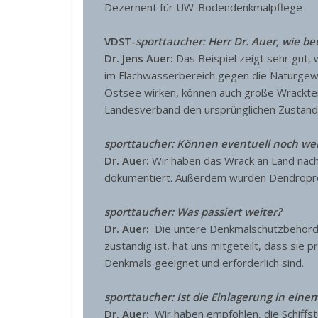
Dezernent für UW-Bodendenkmalpflege
VDST-
sporttaucher: Herr Dr. Auer, wie be
Dr. Jens Auer:
Das Beispiel zeigt sehr gut,
im Flachwasserbereich gegen die Naturgewal
Ostsee wirken, können auch große Wrackteil
Landesverband den ursprünglichen Zustand
sporttaucher: Können eventuell noch we
Dr. Auer:
Wir haben das Wrack an Land nach
dokumentiert. Außerdem wurden Dendrop
sporttaucher: Was passiert weiter?
Dr. Auer:
Die untere Denkmalschutzbehörde
zuständig ist, hat uns mitgeteilt, dass sie
Denkmals geeignet und erforderlich sind.
sporttaucher: Ist die Einlagerung in ei
Dr. Auer:
Wir haben empfohlen, die Schiffst