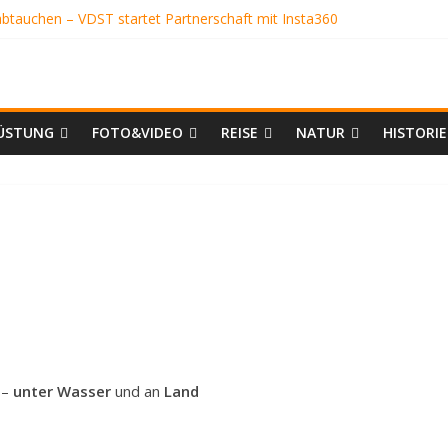
 abtauchen – VDST startet Partnerschaft mit Insta360
NGENGRUBE
er
IENFREUNDE
OS SCHÖN
ISSABGLEICH
ÜSTUNG
FOTO&VIDEO
REISE
NATUR
HISTORIE
 –
unter Wasser
und an
Land