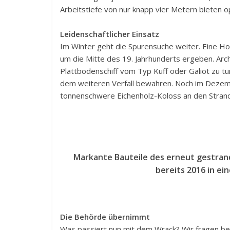
Arbeitstiefe von nur knapp vier Metern bieten 
Leidenschaftlicher Einsatz
Im Winter geht die Spurensuche weiter. Eine H
um die Mitte des 19. Jahrhunderts ergeben. Arch
Plattbodenschiff vom Typ Kuff oder Galiot zu 
dem weiteren Verfall bewahren. Noch im Dezem
tonnenschwere Eichenholz-Koloss an den Stran
Markante Bauteile des erneut gestra
bereits 2016 in ei
Die Behörde übernimmt
Was passiert nun mit dem Wrack? Wir fragen b