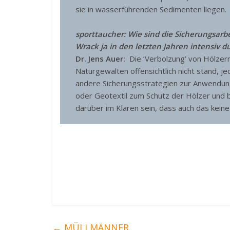
sie in wasserführenden Sedimenten liegen.
sporttaucher: Wie sind die Sicherungsarb
Wrack ja in den letzten Jahren intensiv 
Dr. Jens Auer:
Die ’Verbolzung’ von Hölzer
Naturgewalten offensichtlich nicht stand, j
andere Sicherungsstrategien zur Anwendun
oder Geotextil zum Schutz der Hölzer und 
darüber im Klaren sein, dass auch das keine
←
MÜLLMÄNNER