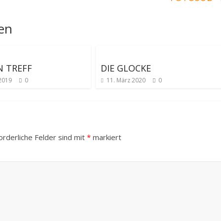
len
 TREFF
DIE GLOCKE
 2019
0
11. März 2020
0
orderliche Felder sind mit
*
markiert