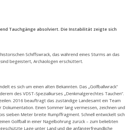
nd Tauchgänge absolviert. Die Instabilität zeigte sich
historischen Schiffswrack, das während eines Sturms an das
sind begeistert, Archäologen erschüttert.
elt es sich um einen alten Bekannten. Das „Golfballwrack“
r anderem des VDST-Spezialkurses „Denkmalgerechtes Tauchen“.
gzeilen. 2016 beauftragt das zuständige Landesamt ein Team
r Dokumentation. Einen Sommer lang vermessen, zeichnen und
bis sieben Meter breite Rumpffragment. Schnell entwickelt sich
einen Golfball in einer Nagelbohrung zurück – zum beliebten
geschützte Lage unter Land und die anfängerfreundliche