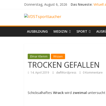
Zum
Donnerstag, August 6, 2026
Das Neueste:
Virtuell
Inhalt
SCHLA
springen
VDSTsporttauch
AQUAR
ATEML
DER WE
Dein
AUSBILDUNG
MEDIZIN
SPORT
AUSR
Tauchmagazin
Elmar Klemm
Wissen
TROCKEN GEFALLEN
14. April 2019
dwfWordpress
0 Kommentare
Schicksalhaftes
Wrack
wird
zweimal
untersucht