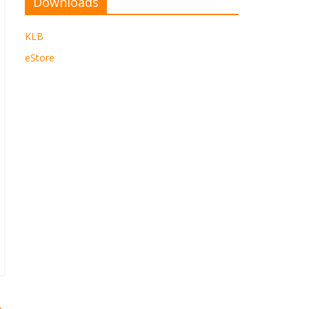
Downloads
KLB
eStore
→