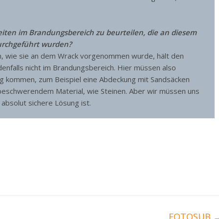
eiten im Brandungsbereich zu beurteilen, die an diesem
durchgeführt wurden?
n, wie sie an dem Wrack vorgenommen wurde, hält den
edenfalls nicht im Brandungsbereich. Hier müssen also
g kommen, zum Beispiel eine Abdeckung mit Sandsäcken
beschwerendem Material, wie Steinen. Aber wir müssen uns
 absolut sichere Lösung ist.
FOTOSUB