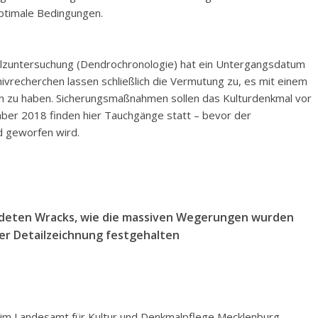
optimale Bedingungen.
olzuntersuchung (Dendrochronologie) hat ein Untergangsdatum
ivrecherchen lassen schließlich die Vermutung zu, es mit einem
tun zu haben. Sicherungsmaßnahmen sollen das Kulturdenkmal vor
ber 2018 finden hier Tauchgänge statt – bevor der
d geworfen wird.
ndeten Wracks, wie die massiven Wegerungen wurden
ner Detailzeichnung festgehalten
eim Landesamt für Kultur und Denkmalpflege Mecklenburg-