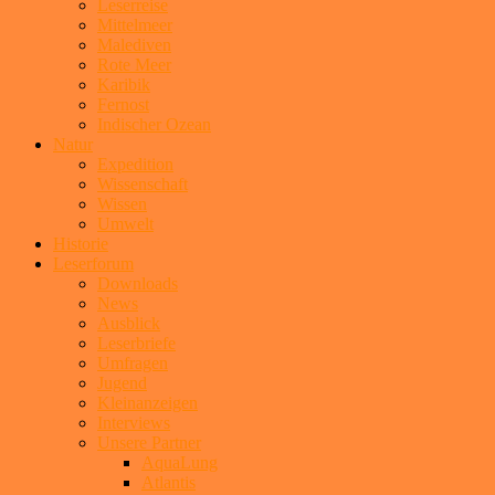
Leserreise
Mittelmeer
Malediven
Rote Meer
Karibik
Fernost
Indischer Ozean
Natur
Expedition
Wissenschaft
Wissen
Umwelt
Historie
Leserforum
Downloads
News
Ausblick
Leserbriefe
Umfragen
Jugend
Kleinanzeigen
Interviews
Unsere Partner
AquaLung
Atlantis