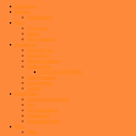
Ausbildung
Medizin
Unfallanalyse
Sport
UW-Rugby
Apnoe
Fin swimming
Ausrüstung
News & Gear
Ausprobiert
Nasstauchanzüge
Tarierjackets
FLÜGEL STÜRMER
Tauchcomputer
Taucheruhren
Trockis
Foto&Video
Leser Fotowettbewerb
Pics
Frei Fotografiert
Ausprobiert
Kompaktkameras
Reise
Trips