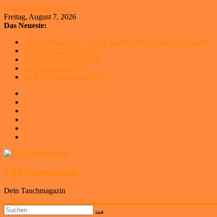
Zum Inhalt springen
Freitag, August 7, 2026
Das Neueste:
Virtuell abtauchen – VDST startet Partnerschaft mit Insta360
SCHLANGENGRUBE
AQUARIENFREUNDE
ATEMLOS SCHÖN
DER WEISSABGLEICH
VDSTsporttaucher
Dein Tauchmagazin