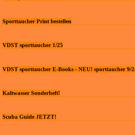
Sporttaucher Print bestellen
VDST sporttaucher 1/25
VDST sporttaucher E-Books - NEU! sporttaucher 9/2
Kaltwasser Sonderheft!
Scuba Guide JETZT!