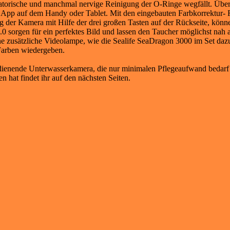
atorische und manchmal nervige Reinigung der O-Ringe wegfällt. Über
e App auf dem Handy oder Tablet. Mit den eingebauten Farbkorrektur- 
er Kamera mit Hilfe der drei großen Tasten auf der Rückseite, können 
0 sorgen für ein perfektes Bild und lassen den Taucher möglichst na
ine zusätzliche Videolampe, wie die Sealife SeaDragon 3000 im Set daz
 Farben wiedergeben.
 bedienende Unterwasserkamera, die nur minimalen Pflegeaufwand bedar
 hat findet ihr auf den nächsten Seiten.