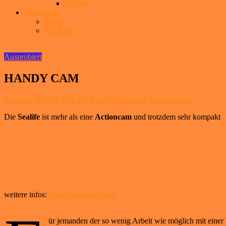
Certina
TL-Forum
Intern
D’s & das
Ausprobiert
HANDY CAM
21. April 2019
23. Mai 2019
dwfWordpress
0 Kommentare
Die
Sealife
ist mehr als eine
Actioncam
und trotzdem sehr kompakt
weitere infos:
Sealife-cameras.com
ür jemanden der so wenig Arbeit wie möglich mit einer 