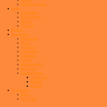
Indischer Ozean
Natur
Expedition
Wissenschaft
Wissen
Umwelt
Historie
Leserforum
Downloads
News
Ausblick
Leserbriefe
Umfragen
Jugend
Kleinanzeigen
Interviews
Unsere Partner
AquaLung
Atlantis
Certina
TL-Forum
Intern
D’s & das