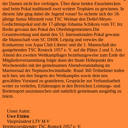
der Damen nicht live verfolgen. Über diese beiden Einzelstrecken
sind beim Pokal traditionell zwei weitere Trophäen zu gewinnen. In
diesem Jahr ging dabei die Jugend voran! So sicherte sich der 18-
jährige Justus Mörstedt vom TSC Weimar den Detlef-Meyer-
Gedächtnispokal und die 17-jährige Johanna Schikora vom TC fez
Berlin gewann den Pokal des Oberbürgermeisters.Die
Gesamtwertung und damit den 53. Internationalen Pokal gewann
die Mannschaft vom SC DHfK Leipzig und verwies die
Konkurrenz von Aqua Club Liberec und die 1. Mannschaft des
gastgebenden TSC Rostock 1957 e. V. auf die Plätze 2 und 3. Am
Abend des zweiten Wettkampftages beziehungsweise zum Ende der
Mitgliederversammlung folgte dann der finale Höhepunkt des
Wochenendes mit der gemeinsamen Abendveranstaltung im
Marmorsaal der Neptunschwimmhalle. Rund 360 Teilnehmer trafen
sich hier, um den Siegern des Wettkampfes sowie dem neu
gewählten Vorstand zu gratulieren, Gespräche zur Verbandsarbeit
weiter zu vertiefen, Erfahrungen in den Bereichen Leistungs- und
Breitensport auszutauschen und natürlich gemeinsam ausgiebig zu
feiern.
Unser Autor:
Uwe Etzien
Vizepräsident LTV M-V
Vereinsvorsitzender TSC Rostock 1957 e. V.