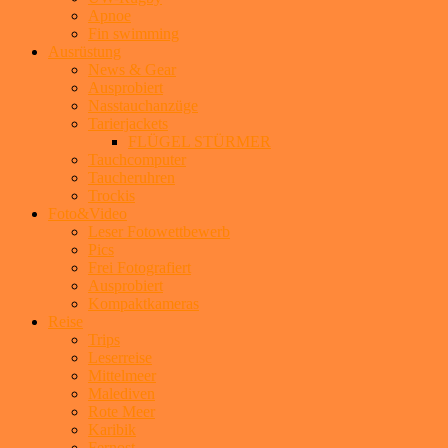
Apnoe
Fin swimming
Ausrüstung
News & Gear
Ausprobiert
Nasstauchanzüge
Tarierjackets
FLÜGEL STÜRMER
Tauchcomputer
Taucheruhren
Trockis
Foto&Video
Leser Fotowettbewerb
Pics
Frei Fotografiert
Ausprobiert
Kompaktkameras
Reise
Trips
Leserreise
Mittelmeer
Malediven
Rote Meer
Karibik
Fernost