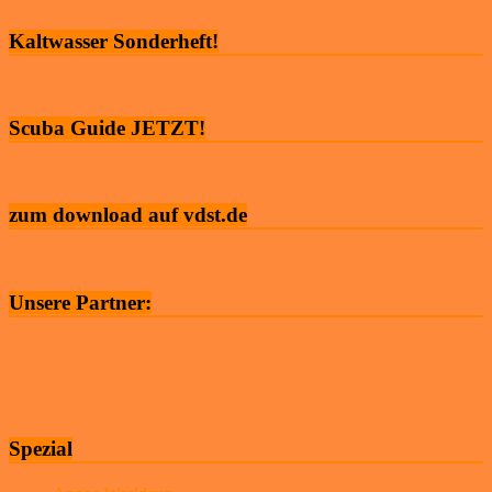
Kaltwasser Sonderheft!
Scuba Guide JETZT!
zum download auf vdst.de
Unsere Partner:
Spezial