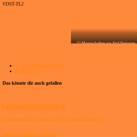
VDST-TL2
22 Mannschaften aus fünf Nationen
(CZE, FRA, GER, HUN, NED) 123
Athleten.
←
TRAININGSDATEN
NOTRUF
→
Das könnte dir auch gefallen
ERWARTUNGSDRUCK
12. Januar 2019
13. Januar 2019
Alexander Fuchs
0
MEISTERMACHER