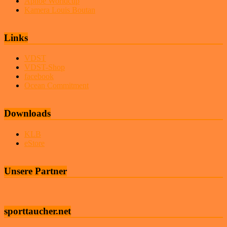
Apnoe Worldcup
Kamera Louis Boutan
Links
VDST
VDST-Shop
facebook
Ocean Commitment
Downloads
KLB
eStore
Unsere Partner
sporttaucher.net