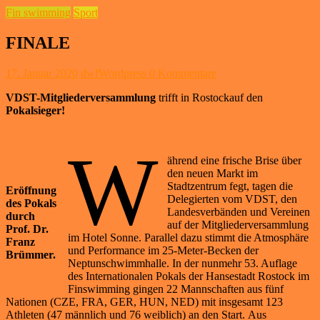
Fin swimming
Sport
FINALE
17. Januar 2020
dwfWordpress
0 Kommentare
VDST-Mitgliederversammlung
trifft in Rostockauf den
Pokalsieger!
W
ährend eine frische Brise über
den neuen Markt im
Stadtzentrum fegt, tagen die
Eröffnung
Delegierten vom VDST, den
des Pokals
Landesverbänden und Vereinen
durch
auf der Mitgliederversammlung
Prof. Dr.
im Hotel Sonne. Parallel dazu stimmt die Atmosphäre
Franz
und Performance im 25-Meter-Becken der
Brümmer.
Neptunschwimmhalle. In der nunmehr 53. Auflage
des Internationalen Pokals der Hansestadt Rostock im
Finswimming gingen 22 Mannschaften aus fünf
Nationen (CZE, FRA, GER, HUN, NED) mit insgesamt 123
Athleten (47 männlich und 76 weiblich) an den Start. Aus