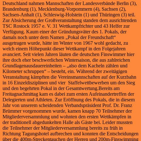
Deutschland nahmen Mannschaften der Landesverbände Berlin (3),
Brandenburg (1), Mecklenburg-Vorpommern (4), Sachsen (2),
Sachsen-Anhalt (1), Schleswig-Holstein (1) und Thüringen (3) teil.
Zur Absicherung der Großveranstaltung standen dem ausrichtenden
TSC Rostock 1957 e. V. 31 Wettkampfrichter und 43 Helfer zur
Verfügung. Kaum einer der Gründungsväter des 1. Pokals, der
damals noch unter dem Namen „Pokal der Freundschaft“
ausgetragen wurde, hätte im Winter von 1967 wohl gedacht, zu
welch einem Höhepunkt dieser Wettkampf in den Folgejahren
avanciert. Seit vielen Jahren läuten die deutschen Finswimmer hier
ihre doch eher beschwerlichen Wintersaison, die aus zahlreichen
Grundlagenausdauereinheiten – „also dem Kacheln zählen und
Kilometer schruppen“ – besteht, ein. Während der zweitägigen
Veranstaltung kämpften die Vereinsmannschaften auf der Kurzbahn
in 16 Einzeldisziplinen und vier Staffelwettbewerben um den Sieg
und den begehrten Pokal in der Gesamtwertung.Bereits am
Freitagnachmittag kam es dabei zum ersten Aufeinandertreffen der
Delegierten und Athleten. Zur Eröffnung des Pokals, die in diesem
Jahr von unserem scheidenden Verbandspräsident Prof. Dr. Franz
Brümmer vorgenommen wurde, kamen knapp 70 Teilnehmer der
Mitgliederversammlung und wohnten den ersten Wettkämpfen in
der traditionell abgedunkelten Halle als Gäste bei. Leider mussten
die Teilnehmer der Mitgliederversammlung bereits zu früh in
Richtung Tagungshotel aufbrechen und konnten die Entscheidungen
über die 400m-Streckentauchen der Herren und 200m-Finswimming