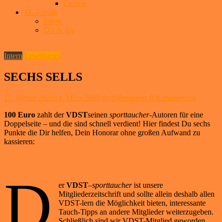
Certina
TL-Forum
Intern
D’s & das
Intern
Leserforum
SECHS SELLS
17. Januar 2020
14. März 2020
dwfWordpress
0 Kommentare
100 Euro
zahlt der
VDST
seinen
sporttaucher
-Autoren für eine
Doppelseite – und die sind schnell verdient! Hier findest Du sechs
Punkte die Dir helfen, Dein Honorar ohne großen Aufwand zu
kassieren:
D
er
VDST
–
sporttaucher
ist unsere
Mitgliederzeitschrift und sollte allein deshalb allen
VDST-lern die Möglichkeit bieten, interessante
Tauch-Tipps an andere Mitglieder weiterzugeben.
Schließlich sind wir VDST-Mitglied geworden,