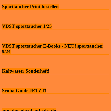
Sporttaucher Print bestellen
VDST sporttaucher 1/25
VDST sporttaucher E-Books - NEU! sporttaucher
9/24
Kaltwasser Sonderheft!
Scuba Guide JETZT!
zum download auf vdst.de