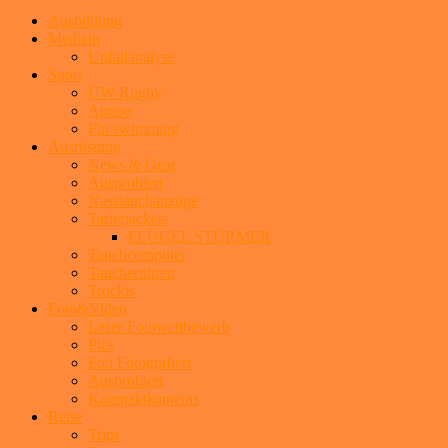
Ausbildung
Medizin
Unfallanalyse
Sport
UW-Rugby
Apnoe
Fin swimming
Ausrüstung
News & Gear
Ausprobiert
Nasstauchanzüge
Tarierjackets
FLÜGEL STÜRMER
Tauchcomputer
Taucheruhren
Trockis
Foto&Video
Leser Fotowettbewerb
Pics
Frei Fotografiert
Ausprobiert
Kompaktkameras
Reise
Trips