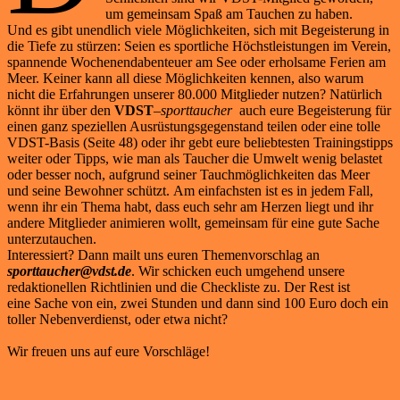
um gemeinsam Spaß am Tauchen zu haben.
Und es gibt unendlich viele Möglichkeiten, sich mit Begeisterung in
die Tiefe zu stürzen: Seien es sportliche Höchstleistungen im Verein,
spannende Wochenendabenteuer am See oder erholsame Ferien am
Meer. Keiner kann all diese Möglichkeiten kennen, also warum
nicht die Erfahrungen unserer 80.000 Mitglieder nutzen? Natürlich
könnt ihr über den
VDST
–
sporttaucher
auch eure Begeisterung für
einen ganz speziellen Ausrüstungsgegenstand teilen oder eine tolle
VDST-Basis (Seite 48) oder ihr gebt eure beliebtesten Trainingstipps
weiter oder Tipps, wie man als Taucher die Umwelt wenig belastet
oder besser noch, aufgrund seiner Tauchmöglichkeiten das Meer
und seine Bewohner schützt. Am einfachsten ist es in jedem Fall,
wenn ihr ein Thema habt, dass euch sehr am Herzen liegt und ihr
andere Mitglieder animieren wollt, gemeinsam für eine gute Sache
unterzutauchen.
Interessiert? Dann mailt uns euren Themenvorschlag an
sporttaucher@vdst.de
. Wir schicken euch umgehend unsere
redaktionellen Richtlinien und die Checkliste zu. Der Rest ist
eine Sache von ein, zwei Stunden und dann sind 100 Euro doch ein
toller Nebenverdienst, oder etwa nicht?
Wir freuen uns auf eure Vorschläge!