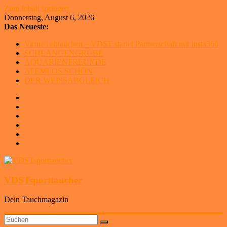
Zum Inhalt springen
Donnerstag, August 6, 2026
Das Neueste:
Virtuell abtauchen – VDST startet Partnerschaft mit Insta360
SCHLANGENGRUBE
AQUARIENFREUNDE
ATEMLOS SCHÖN
DER WEISSABGLEICH
VDSTsporttaucher
Dein Tauchmagazin