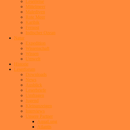
Leserreise
Mittelmeer
Malediven
Rote Meer
Karibik
Fernost
Indischer Ozean
Natur
Expedition
Wissenschaft
Wissen
Umwelt
Historie
Leserforum
Downloads
News
Ausblick
Leserbriefe
Umfragen
Jugend
Kleinanzeigen
Interviews
Unsere Partner
AquaLung
Atlantis