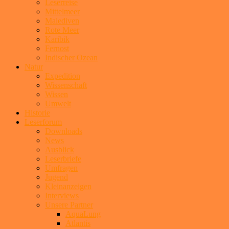
Leserreise
Mittelmeer
Malediven
Rote Meer
Karibik
Fernost
Indischer Ozean
Natur
Expedition
Wissenschaft
Wissen
Umwelt
Historie
Leserforum
Downloads
News
Ausblick
Leserbriefe
Umfragen
Jugend
Kleinanzeigen
Interviews
Unsere Partner
AquaLung
Atlantis