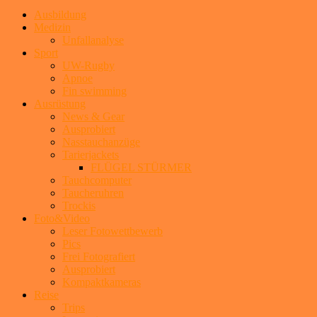
Ausbildung
Medizin
Unfallanalyse
Sport
UW-Rugby
Apnoe
Fin swimming
Ausrüstung
News & Gear
Ausprobiert
Nasstauchanzüge
Tarierjackets
FLÜGEL STÜRMER
Tauchcomputer
Taucheruhren
Trockis
Foto&Video
Leser Fotowettbewerb
Pics
Frei Fotografiert
Ausprobiert
Kompaktkameras
Reise
Trips