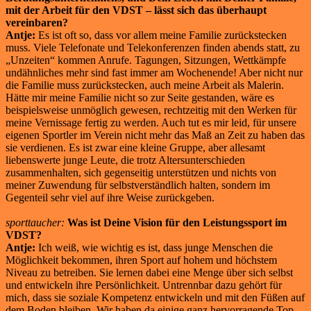
mit der Arbeit für den VDST – lässt sich das überhaupt
vereinbaren?
Antje:
Es ist oft so, dass vor allem meine Familie zurückstecken
muss. Viele Telefonate und Telekonferenzen finden abends statt, zu
„Unzeiten“ kommen Anrufe. Tagungen, Sitzungen, Wettkämpfe
undähnliches mehr sind fast immer am Wochenende! Aber nicht nur
die Familie muss zurückstecken, auch meine Arbeit als Malerin.
Hätte mir meine Familie nicht so zur Seite gestanden, wäre es
beispielsweise unmöglich gewesen, rechtzeitig mit den Werken für
meine Vernissage fertig zu werden. Auch tut es mir leid, für unsere
eigenen Sportler im Verein nicht mehr das Maß an Zeit zu haben das
sie verdienen. Es ist zwar eine kleine Gruppe, aber allesamt
liebenswerte junge Leute, die trotz Altersunterschieden
zusammenhalten, sich gegenseitig unterstützen und nichts von
meiner Zuwendung für selbstverständlich halten, sondern im
Gegenteil sehr viel auf ihre Weise zurückgeben.
sporttaucher:
Was ist Deine Vision für den Leistungssport im
VDST?
Antje:
Ich weiß, wie wichtig es ist, dass junge Menschen die
Möglichkeit bekommen, ihren Sport auf hohem und höchstem
Niveau zu betreiben. Sie lernen dabei eine Menge über sich selbst
und entwickeln ihre Persönlichkeit. Untrennbar dazu gehört für
mich, dass sie soziale Kompetenz entwickeln und mit den Füßen auf
dem Boden bleiben. Wir haben da einige ganz hervorragende Top-