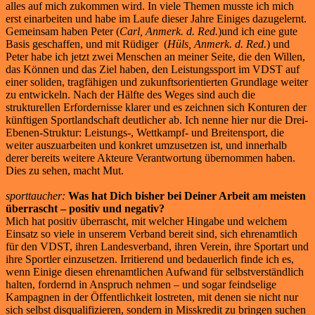
alles auf mich zukommen wird. In viele Themen musste ich mich
erst einarbeiten und habe im Laufe dieser Jahre Einiges dazugelernt.
Gemeinsam haben Peter (
Carl, Anmerk. d. Red.
)und ich eine gute
Basis geschaffen, und mit Rüdiger (
Hüls, Anmerk. d. Red.
) und
Peter habe ich jetzt zwei Menschen an meiner Seite, die den Willen,
das Können und das Ziel haben, den Leistungssport im VDST auf
einer soliden, tragfähigen und zukunftsorientierten Grundlage weiter
zu entwickeln. Nach der Hälfte des Weges sind auch die
strukturellen Erfordernisse klarer und es zeichnen sich Konturen der
künftigen Sportlandschaft deutlicher ab. Ich nenne hier nur die Drei-
Ebenen-Struktur: Leistungs-, Wettkampf- und Breitensport, die
weiter auszuarbeiten und konkret umzusetzen ist, und innerhalb
derer bereits weitere Akteure Verantwortung übernommen haben.
Dies zu sehen, macht Mut.
sporttaucher:
Was hat Dich bisher bei Deiner Arbeit am meisten
überrascht – positiv und negativ?
Mich hat positiv überrascht, mit welcher Hingabe und welchem
Einsatz so viele in unserem Verband bereit sind, sich ehrenamtlich
für den VDST, ihren Landesverband, ihren Verein, ihre Sportart und
ihre Sportler einzusetzen. Irritierend und bedauerlich finde ich es,
wenn Einige diesen ehrenamtlichen Aufwand für selbstverständlich
halten, fordernd in Anspruch nehmen – und sogar feindselige
Kampagnen in der Öffentlichkeit lostreten, mit denen sie nicht nur
sich selbst disqualifizieren, sondern in Misskredit zu bringen suchen