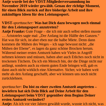
Antje wurde bei der VDST-Mitgliederversammlung im
November 2019 wieder gewählt. Genau der richtige Moment,
für einen Blick zurück auf ihre bisherige Arbeit und ihre
zukünftigen Ideen für den Leistungssport.
VDST
-sporttaucher:
Was hat Dich dazu bewogen noch einmal
für den Leistungssport anzutreten?
Antje Franke:
Gute Frage – die ich mir auch selbst stellen musste
… Aristoteles sagte mal: „Der Anfang ist die Hälfte des Ganzen.“
Hat was für sich, ist aber eben nur die halbe Miete. Denn dann
kommen die Mühen des Weges – ich sage bewusst nicht: „die
Mühen der Ebene“, es lagen da ganz schöne Brocken herum.
Während meiner ersten Amtszeit haben wir Vieles in Angriff
nehmen können und müssen, haben aber auch Etliches noch nicht in
trockenen Tüchern. Da ich ein Mensch bin, der die Dinge nicht nur
anfängt, sondern auch zu einem guten Ende bringen will, gab es
dann auch nicht wirklich eine Alternative. Sicher, wir haben weit
mehr als den Anfang geschafft, aber wir können uns noch nicht
zurücklehnen.
sporttaucher:
Du bist zu einer zweiten Amtszeit angetreten –
inwiefern hat sich Dein Blick auf Deine Arbeit für den
Leistungssport beim VDST gegenüber dem Beginn Deiner
ersten Amtszeit verändert?
Antje:
Als ich vor vier Jahren gewählt wurde, wusste ich nicht, was