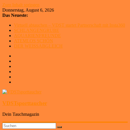
Zum Inhalt springen
Donnerstag, August 6, 2026
Das Neueste:
Virtuell abtauchen – VDST startet Partnerschaft mit Insta360
SCHLANGENGRUBE
AQUARIENFREUNDE
ATEMLOS SCHÖN
DER WEISSABGLEICH
VDSTsporttaucher
Dein Tauchmagazin