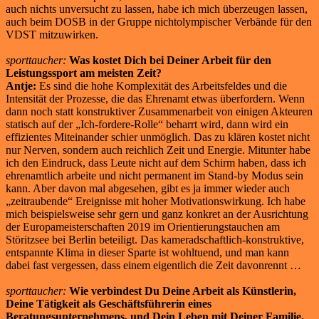
auch nichts unversucht zu lassen, habe ich mich überzeugen lassen,
auch beim DOSB in der Gruppe nichtolympischer Verbände für den
VDST mitzuwirken.
sporttaucher:
Was kostet Dich bei Deiner Arbeit für den
Leistungssport am meisten Zeit?
Antje:
Es sind die hohe Komplexität des Arbeitsfeldes und die
Intensität der Prozesse, die das Ehrenamt etwas überfordern. Wenn
dann noch statt konstruktiver Zusammenarbeit von einigen Akteuren
statisch auf der „Ich-fordere-Rolle“ beharrt wird, dann wird ein
effizientes Miteinander schier unmöglich. Das zu klären kostet nicht
nur Nerven, sondern auch reichlich Zeit und Energie. Mitunter habe
ich den Eindruck, dass Leute nicht auf dem Schirm haben, dass ich
ehrenamtlich arbeite und nicht permanent im Stand-by Modus sein
kann. Aber davon mal abgesehen, gibt es ja immer wieder auch
„zeitraubende“ Ereignisse mit hoher Motivationswirkung. Ich habe
mich beispielsweise sehr gern und ganz konkret an der Ausrichtung
der Europameisterschaften 2019 im Orientierungstauchen am
Störitzsee bei Berlin beteiligt. Das kameradschaftlich-konstruktive,
entspannte Klima in dieser Sparte ist wohltuend, und man kann
dabei fast vergessen, dass einem eigentlich die Zeit davonrennt …
sporttaucher:
Wie verbindest Du Deine Arbeit als Künstlerin,
Deine Tätigkeit als Geschäftsführerin eines
Beratungsunternehmens, und Dein Leben mit Deiner Familie,