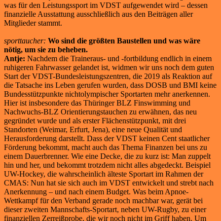
was für den Leistungssport im VDST aufgewendet wird – dessen
finanzielle Ausstattung ausschließlich aus den Beiträgen aller
Mitglieder stammt.
sporttaucher:
Wo sind die größten Baustellen und was wäre
nötig, um sie zu beheben.
Antje:
Nachdem die Traineraus- und -fortbildung endlich in einem
ruhigeren Fahrwasser gelandet ist, widmen wir uns noch dem guten
Start der VDST-Bundesleistungszentren, die 2019 als Reaktion auf
die Tatsache ins Leben gerufen wurden, dass DOSB und BMI keine
Bundesstützpunkte nichtolympischer Sportarten mehr anerkennen.
Hier ist insbesondere das Thüringer BLZ Finswimming und
Nachwuchs-BLZ Orientierungstauchen zu erwähnen, das neu
gegründet wurde und als erster Flächenstützpunkt, mit drei
Standorten (Weimar, Erfurt, Jena), eine neue Qualität und
Herausforderung darstellt. Dass der VDST keinen Cent staatlicher
Förderung bekommt, macht auch das Thema Finanzen bei uns zu
einem Dauerbrenner. Wie eine Decke, die zu kurz ist: Man zuppelt
hin und her, und bekommt trotzdem nicht alles abgedeckt. Beispiel
UW-Hockey, die wahrscheinlich älteste Sportart im Rahmen der
CMAS: Nun hat sie sich auch im VDST entwickelt und strebt nach
Anerkennung – und nach einem Budget. Was beim Apnoe-
Wettkampf für den Verband gerade noch machbar war, gerät bei
dieser zweiten Mannschafts-Sportart, neben UW-Rugby, zu einer
finanziellen Zerreißprobe, die wir noch nicht im Griff haben. Um