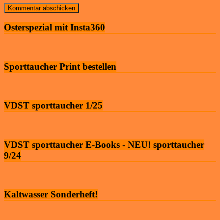
Osterspezial mit Insta360
Sporttaucher Print bestellen
VDST sporttaucher 1/25
VDST sporttaucher E-Books - NEU! sporttaucher
9/24
Kaltwasser Sonderheft!