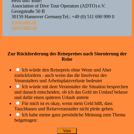
Helft uns! Bitte!
Association of Dive Tour Operators (ADTO) e.V.
Georgstraße 50 B
30159 Hannover GermanyTel.: +49 (0) 511 690 999 0
www.adto.de
info@adto.de
Zur Rückforderung des Reisepreises nach Stornierung der
Reise
Ich würde den Reisepreis ohne Wenn und Aber
zurückfordern - auch wenn das die Insolvenz des
Veranstalters und Arbeitsplatzverluste bedeutet
Ich würde mit dem Veranstalter die Situation besprechen
und danach entscheiden, ob ich das Geld im Umlauf belasse
und dafür einen späteren Urlaub antrete
Für mich ist es okay, wenn mein Geld hilft, dass
Tauchbasen und Reiseveranstalter nicht pleite gehen.
Ich habe meine ganz persönliche Meinung zum Thema
beigetragen: