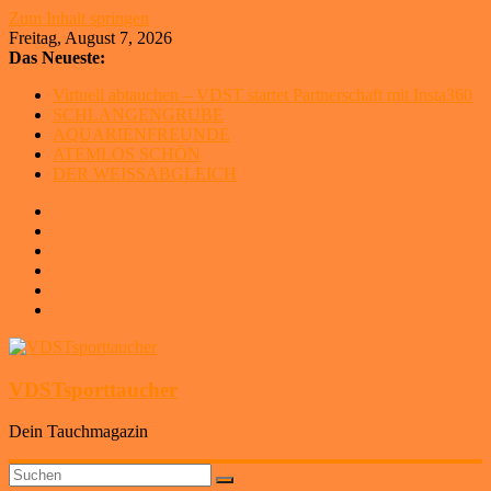
Zum Inhalt springen
Freitag, August 7, 2026
Das Neueste:
Virtuell abtauchen – VDST startet Partnerschaft mit Insta360
SCHLANGENGRUBE
AQUARIENFREUNDE
ATEMLOS SCHÖN
DER WEISSABGLEICH
VDSTsporttaucher
Dein Tauchmagazin