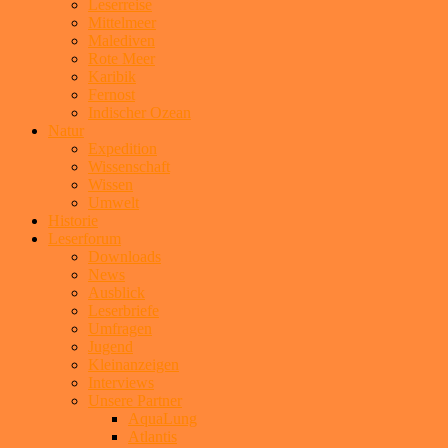
Leserreise
Mittelmeer
Malediven
Rote Meer
Karibik
Fernost
Indischer Ozean
Natur
Expedition
Wissenschaft
Wissen
Umwelt
Historie
Leserforum
Downloads
News
Ausblick
Leserbriefe
Umfragen
Jugend
Kleinanzeigen
Interviews
Unsere Partner
AquaLung
Atlantis