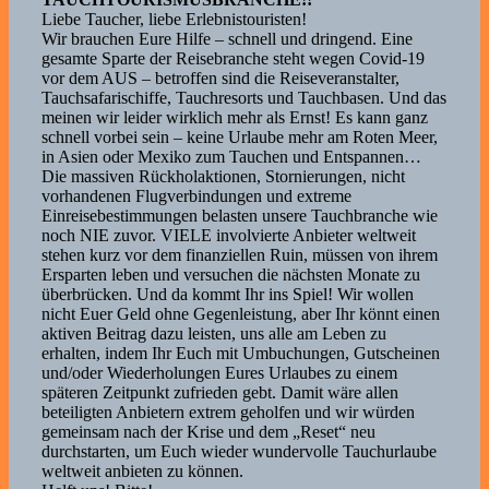
Liebe Taucher, liebe Erlebnistouristen!
Wir brauchen Eure Hilfe – schnell und dringend. Eine
gesamte Sparte der Reisebranche steht wegen Covid-19
vor dem AUS – betroffen sind die Reiseveranstalter,
Tauchsafarischiffe, Tauchresorts und Tauchbasen. Und das
meinen wir leider wirklich mehr als Ernst! Es kann ganz
schnell vorbei sein – keine Urlaube mehr am Roten Meer,
in Asien oder Mexiko zum Tauchen und Entspannen…
Die massiven Rückholaktionen, Stornierungen, nicht
vorhandenen Flugverbindungen und extreme
Einreisebestimmungen belasten unsere Tauchbranche wie
noch NIE zuvor. VIELE involvierte Anbieter weltweit
stehen kurz vor dem finanziellen Ruin, müssen von ihrem
Ersparten leben und versuchen die nächsten Monate zu
überbrücken. Und da kommt Ihr ins Spiel! Wir wollen
nicht Euer Geld ohne Gegenleistung, aber Ihr könnt einen
aktiven Beitrag dazu leisten, uns alle am Leben zu
erhalten, indem Ihr Euch mit Umbuchungen, Gutscheinen
und/oder Wiederholungen Eures Urlaubes zu einem
späteren Zeitpunkt zufrieden gebt. Damit wäre allen
beteiligten Anbietern extrem geholfen und wir würden
gemeinsam nach der Krise und dem „Reset“ neu
durchstarten, um Euch wieder wundervolle Tauchurlaube
weltweit anbieten zu können.