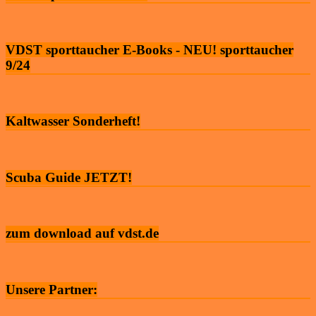
VDST sporttaucher E-Books - NEU! sporttaucher
9/24
Kaltwasser Sonderheft!
Scuba Guide JETZT!
zum download auf vdst.de
Unsere Partner: