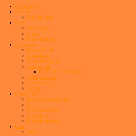
Ausbildung
Medizin
Unfallanalyse
Sport
UW-Rugby
Apnoe
Fin swimming
Ausrüstung
News & Gear
Ausprobiert
Nasstauchanzüge
Tarierjackets
FLÜGEL STÜRMER
Tauchcomputer
Taucheruhren
Trockis
Foto&Video
Leser Fotowettbewerb
Pics
Frei Fotografiert
Ausprobiert
Kompaktkameras
Reise
Trips