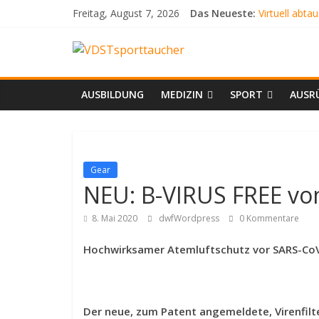
Zum
Freitag, August 7, 2026
Das Neueste:
Virtuell abta
Inhalt
SCHLANGEN
springen
VDSTsporttauch
AQUARIENF
ATEMLOS S
DER WEISSA
Dein
AUSBILDUNG
MEDIZIN
SPORT
AUSR
Tauchmagazin
Gear
NEU: B-VIRUS FREE v
8. Mai 2020
dwfWordpress
0 Kommentare
Hochwirksamer Atemluftschutz vor SARS-CoV
Der neue, zum Patent angemeldete, Virenfilt