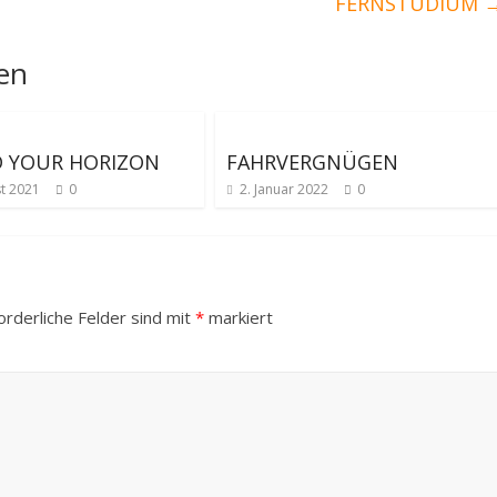
FERNSTUDIUM
len
D YOUR HORIZON
FAHRVERGNÜGEN
t 2021
0
2. Januar 2022
0
orderliche Felder sind mit
*
markiert