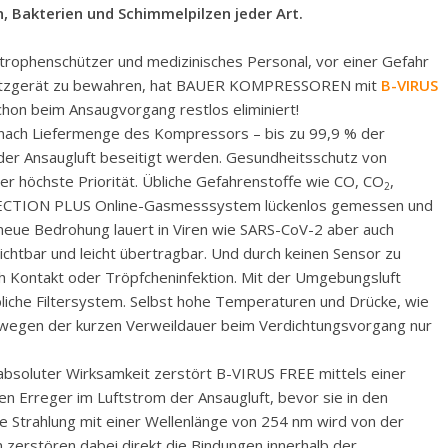
 Bakterien und Schimmelpilzen jeder Art.
rophenschützer und medizinisches Personal, vor einer Gefahr
chutzgerät zu bewahren, hat BAUER KOMPRESSOREN mit
B-VIRUS
chon beim Ansaugvorgang restlos eliminiert!
 nach Liefermenge des Kompressors – bis zu 99,9 % der
 der Ansaugluft beseitigt werden. Gesundheitsschutz von
 höchste Priorität. Übliche Gefahrenstoffe wie CO, CO
,
2
TECTION PLUS Online-Gasmesssystem lückenlos gemessen und
 neue Bedrohung lauert in Viren wie SARS-CoV-2 aber auch
sichtbar und leicht übertragbar. Und durch keinen Sensor zu
ch Kontakt oder Tröpfcheninfektion. Mit der Umgebungsluft
bliche Filtersystem. Selbst hohe Temperaturen und Drücke, wie
en wegen der kurzen Verweildauer beim Verdichtungsvorgang nur
t absoluter Wirksamkeit zerstört B-VIRUS FREE mittels einer
nen Erreger im Luftstrom der Ansaugluft, bevor sie in den
Strahlung mit einer Wellenlänge von 254 nm wird von der
zerstören dabei direkt die Bindungen innerhalb der