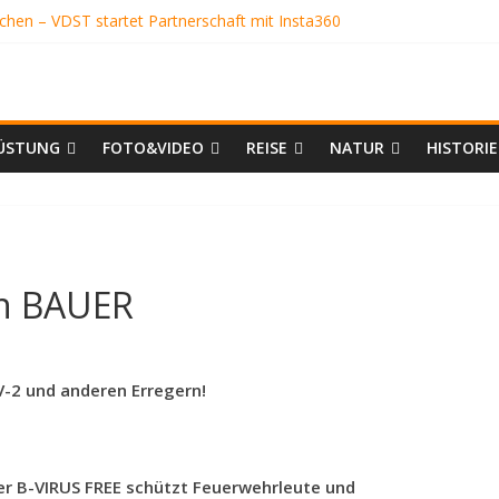
uchen – VDST startet Partnerschaft mit Insta360
GRUBE
er
REUNDE
CHÖN
BGLEICH
ÜSTUNG
FOTO&VIDEO
REISE
NATUR
HISTORIE
on BAUER
-2 und anderen Erregern!
er B-VIRUS FREE schützt Feuerwehrleute und