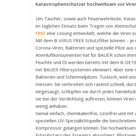
Katastrophenschützer hochwirksam vor Viren,
Um Taucher, sowie auch Feuerwehrleute, Katast
im täglichen Einsatz beim Tragen von Atems
FREE
eine Lösung entwickelt, welche die Viren s
Mit dem B-VIRUS FREE Schutzfilter können – je
Corona-Viren, Bakterien und spezielle Pilze aus
Atemluftkonsumenten hat für BAUER schon immer
Feuchte und Öl werden bereits mit dem B-DE
mit BAUER Filtersystemen eliminiert. Aber eine
Bakterien und Schimmelpilzen. Tückisch, weil un
messen. Sie verbreiten sich rasend schnell, dur
eingesaugt, schlüpfen sie durch jedes handelsü
sie bei der Verdichtung auftreten, können Vir
wenig anhaben.
Genial einfach, chemikalienfrei, ozonfrei und mi
speziellen UV-Speziallichtquelle die beschriebe
Kompressor gelangen können. Die hochwirksame 
Erbsubstanz des Erregers absorbiert. Photonen 