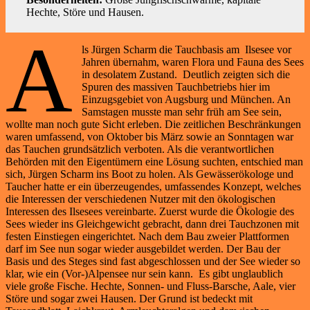
Hechte, Störe und Hausen.
A
ls Jürgen Scharm die Tauchbasis am Ilsesee vor
Jahren übernahm, waren Flora und Fauna des Sees
in desolatem Zustand. Deutlich zeigten sich die
Spuren des massiven Tauchbetriebs hier im
Einzugsgebiet von Augsburg und München. An
Samstagen musste man sehr früh am See sein,
wollte man noch gute Sicht erleben. Die zeitlichen Beschränkungen
waren umfassend, von Oktober bis März sowie an Sonntagen war
das Tauchen grundsätzlich verboten. Als die verantwortlichen
Behörden mit den Eigentümern eine Lösung suchten, entschied man
sich, Jürgen Scharm ins Boot zu holen. Als Gewässerökologe und
Taucher hatte er ein überzeugendes, umfassendes Konzept, welches
die Interessen der verschiedenen Nutzer mit den ökologischen
Interessen des Ilsesees vereinbarte. Zuerst wurde die Ökologie des
Sees wieder ins Gleichgewicht gebracht, dann drei Tauchzonen mit
festen Einstiegen eingerichtet. Nach dem Bau zweier Plattformen
darf im See nun sogar wieder ausgebildet werden. Der Bau der
Basis und des Steges sind fast abgeschlossen und der See wieder so
klar, wie ein (Vor-)Alpensee nur sein kann. Es gibt unglaublich
viele große Fische. Hechte, Sonnen- und Fluss-Barsche, Aale, vier
Störe und sogar zwei Hausen. Der Grund ist bedeckt mit