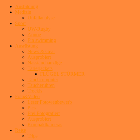
Ausbildung
Medizin
Unfallanalyse
Sport
UW-Rugby
Apnoe
Fin swimming
Ausrüstung
News & Gear
Ausprobiert
Nasstauchanzüge
Tarierjackets
FLÜGEL STÜRMER
Tauchcomputer
Taucheruhren
Trockis
Foto&Video
Leser Fotowettbewerb
Pics
Frei Fotografiert
Ausprobiert
Kompaktkameras
Reise
Trips