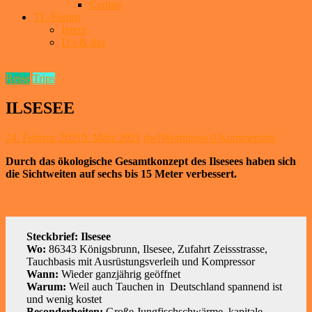
Certina
TL-Forum
Intern
D’s & das
Reise
Trips
ILSESEE
24. Februar 2021
9. März 2021
dwfWordpress
0 Kommentare
Durch das ökologische Gesamtkonzept des Ilsesees haben sich
die Sichtweiten auf sechs bis 15 Meter verbessert.
Steckbrief: Ilsesee
Wo:
86343 Königsbrunn, Ilsesee, Zufahrt Zeissstrasse,
Tauchbasis mit Ausrüstungsverleih und Kompressor
Wann:
Wieder ganzjährig geöffnet
Warum:
Weil auch Tauchen in Deutschland spannend ist
und wenig kostet
Besonderheiten:
Große Jungfischschwärme, kapitale