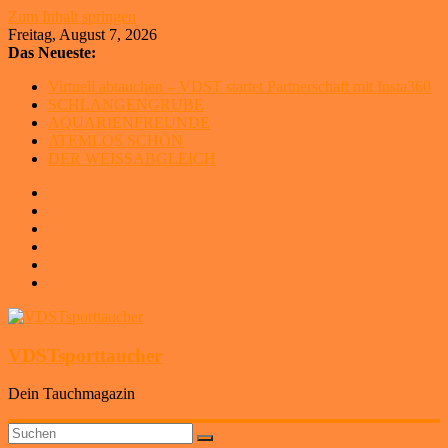
Zum Inhalt springen
Freitag, August 7, 2026
Das Neueste:
Virtuell abtauchen – VDST startet Partnerschaft mit Insta360
SCHLANGENGRUBE
AQUARIENFREUNDE
ATEMLOS SCHÖN
DER WEISSABGLEICH
VDSTsporttaucher
Dein Tauchmagazin