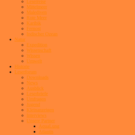
Leserreise
Mittelmeer
Malediven
Rote Meer
Karibik
Fernost
Indischer Ozean
Natur
Expedition
Wissenschaft
Wissen
Umwelt
Historie
Leserforum
Downloads
News
Ausblick
Leserbriefe
Umfragen
Jugend
Kleinanzeigen
Interviews
Unsere Partner
AquaLung
Atlantis