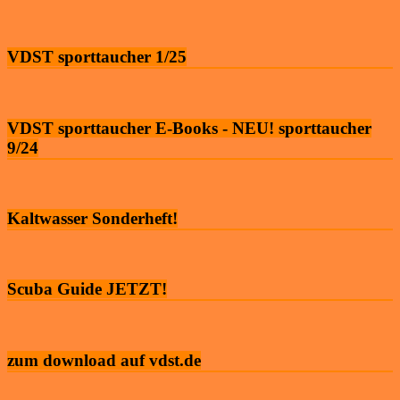
VDST sporttaucher 1/25
VDST sporttaucher E-Books - NEU! sporttaucher
9/24
Kaltwasser Sonderheft!
Scuba Guide JETZT!
zum download auf vdst.de