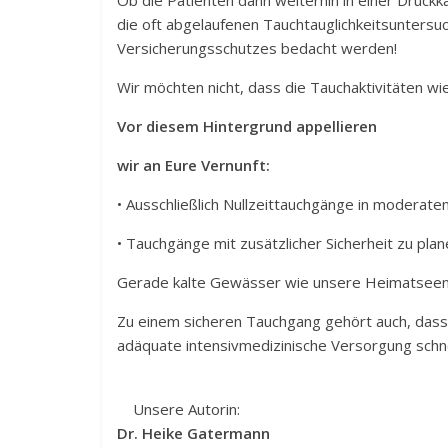
Ob die Patienten dann weiterhin in einer Druckk
die oft abgelaufenen Tauchtauglichkeitsuntersu
Versicherungsschutzes bedacht werden!
Wir möchten nicht, dass die Tauchaktivitäten wi
Vor diesem Hintergrund appellieren
wir an Eure Vernunft:
• Ausschließlich Nullzeittauchgänge in moderate
• Tauchgänge mit zusätzlicher Sicherheit zu plan
Gerade kalte Gewässer wie unsere Heimatseen b
Zu einem sicheren Tauchgang gehört auch, dass m
adäquate intensivmedizinische Versorgung schnel
Unsere Autorin:
Dr. Heike Gatermann