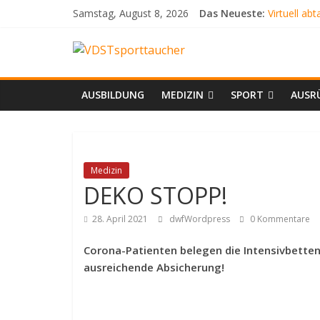
Zum
Samstag, August 8, 2026
Das Neueste:
Virtuell ab
Inhalt
SCHLANG
springen
VDSTsporttauch
AQUARIEN
ATEMLOS
DER WEIS
Dein
AUSBILDUNG
MEDIZIN
SPORT
AUSR
Tauchmagazin
Medizin
DEKO STOPP!
28. April 2021
dwfWordpress
0 Kommentare
Corona-Patienten belegen die Intensivbetten
ausreichende Absicherung!