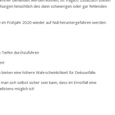
ammer behandelt werden können, ist fraglich. Zusätzlich sollten
chungen hinsichtlich des dann schwierigen oder gar fehlenden
e im Frühjahr 2020 wieder auf Null heruntergefahren werden.
n Tiefen durchzuführen
en!
ieten eine höhere Wahrscheinlichkeit für Dekounfälle.
an sich selbst sicher sein kann, dass im Ernstfall eine
lstens möglich ist!