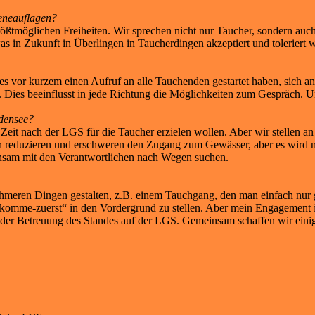
eneauflagen?
rößtmöglichen Freiheiten. Wir sprechen nicht nur Taucher, sondern au
s in Zukunft in Überlingen in Taucherdingen akzeptiert und toleriert w
 vor kurzem einen Aufruf an alle Tauchenden gestartet haben, sich an
. Dies beeinflusst in jede Richtung die Möglichkeiten zum Gespräch. U
odensee?
ie Zeit nach der LGS für die Taucher erzielen wollen. Aber wir stellen
n reduzieren und erschweren den Zugang zum Gewässer, aber es wird 
insam mit den Verantwortlichen nach Wegen suchen.
hmeren Dingen gestalten, z.B. einem Tauchgang, den man einfach nur ge
-komme-zuerst“ in den Vordergrund zu stellen. Aber mein Engagement ist
 der Betreuung des Standes auf der LGS. Gemeinsam schaffen wir eini