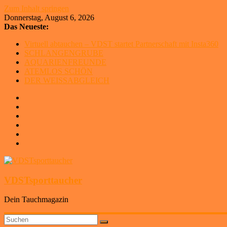
Zum Inhalt springen
Donnerstag, August 6, 2026
Das Neueste:
Virtuell abtauchen – VDST startet Partnerschaft mit Insta360
SCHLANGENGRUBE
AQUARIENFREUNDE
ATEMLOS SCHÖN
DER WEISSABGLEICH
VDSTsporttaucher
Dein Tauchmagazin