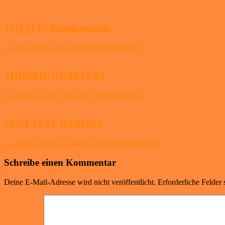
TOTALE: Reisefotografie
13. Juli 2020
13. Juli 2020
dwfWordpress
0
THEORIE QUARTETT
28. April 2021
11. Mai 2021
dwfWordpress
0
VDST FEST IM BOOT
12. Januar 2019
13. Januar 2019
dwfWordpress
0
Schreibe einen Kommentar
Deine E-Mail-Adresse wird nicht veröffentlicht.
Erforderliche Felder 