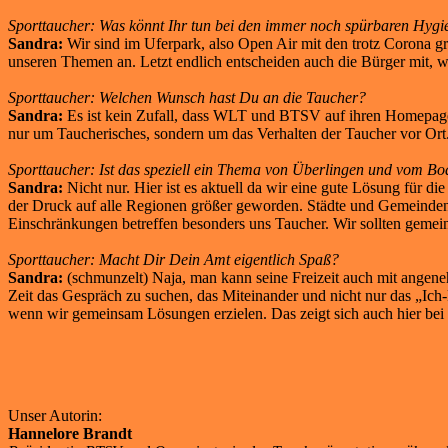
Sporttaucher: Was könnt Ihr tun bei den immer noch spürbaren Hygi
Sandra:
Wir sind im Uferpark, also Open Air mit den trotz Corona g
unseren Themen an. Letzt endlich entscheiden auch die Bürger mit, wa
Sporttaucher: Welchen Wunsch hast Du an die Taucher?
Sandra:
Es ist kein Zufall, dass WLT und BTSV auf ihren Homepages
nur um Taucherisches, sondern um das Verhalten der Taucher vor Ort
Sporttaucher: Ist das speziell ein Thema von Überlingen und vom B
Sandra:
Nicht nur. Hier ist es aktuell da wir eine gute Lösung für d
der Druck auf alle Regionen größer geworden. Städte und Gemeinde
Einschränkungen betreffen besonders uns Taucher. Wir sollten geme
Sporttaucher: Macht Dir Dein Amt eigentlich Spaß?
Sandra:
(schmunzelt) Naja, man kann seine Freizeit auch mit angene
Zeit das Gespräch zu suchen, das Miteinander und nicht nur das „Ich
wenn wir gemeinsam Lösungen erzielen. Das zeigt sich auch hier bei
Unser Autorin:
Hannelore Brandt