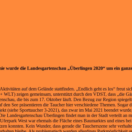
emie wurde die Landesgartenschau „Überlingen 2020“ um ein ganz
ivitäten auf dem Gelände stattfinden. „Endlich geht es los“ freut sich
LT) zeigen gemeinsam, unterstützt durch den VDST, dass „die Gärten
schau, die bis zum 17. Oktober läuft. Den Bezug zur Region spiegelt d
f den See präsentieren die Taucher hier verschiedene Themen. Sogar 
ojekt (siehe Sporttaucher 3-2021), das zwar im Mai 2021 beendet wurde
ie Landesgartenschau Überlingen findet man in der Stadt verteilt an
Uferpark West war ehemals die Fläche eines Baumarktes und eines bei
tzen konnten. Kein Wunder, dass gerade die Taucherszene sehr verhalt
alten bleibe. Als problematisch werden allerdings Parkmöglichkeit und