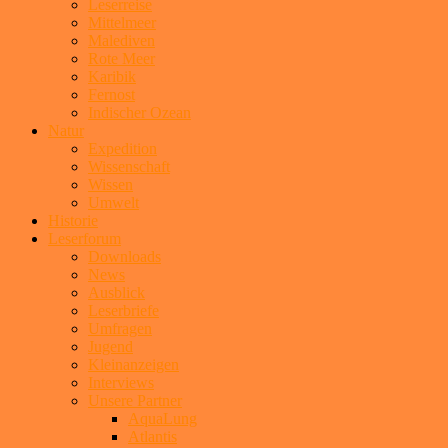
Leserreise
Mittelmeer
Malediven
Rote Meer
Karibik
Fernost
Indischer Ozean
Natur
Expedition
Wissenschaft
Wissen
Umwelt
Historie
Leserforum
Downloads
News
Ausblick
Leserbriefe
Umfragen
Jugend
Kleinanzeigen
Interviews
Unsere Partner
AquaLung
Atlantis