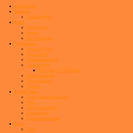
Ausbildung
Medizin
Unfallanalyse
Sport
UW-Rugby
Apnoe
Fin swimming
Ausrüstung
News & Gear
Ausprobiert
Nasstauchanzüge
Tarierjackets
FLÜGEL STÜRMER
Tauchcomputer
Taucheruhren
Trockis
Foto&Video
Leser Fotowettbewerb
Pics
Frei Fotografiert
Ausprobiert
Kompaktkameras
Reise
Trips