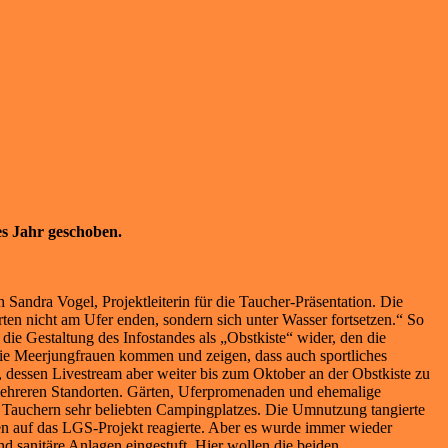
es Jahr geschoben.
 Sandra Vogel, Projektleiterin für die Taucher-Präsentation. Die
 nicht am Ufer enden, sondern sich unter Wasser fortsetzen.“ So
ie Gestaltung des Infostandes als „Obstkiste“ wider, den die
die Meerjungfrauen kommen und zeigen, dass auch sportliches
, dessen Livestream aber weiter bis zum Oktober an der Obstkiste zu
 mehreren Standorten. Gärten, Uferpromenaden und ehemalige
 Tauchern sehr beliebten Campingplatzes. Die Umnutzung tangierte
en auf das LGS-Projekt reagierte. Aber es wurde immer wieder
 sanitäre Anlagen eingestuft. Hier wollen die beiden