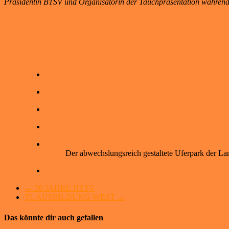
Präsidentin BTSV und Organisatorin der Tauchpräsentation
während
Der abwechslungsreich gestaltete Uferpark der La
←
50 JAHRE HTSV
TL AUSBILDUNG WEST
→
Das könnte dir auch gefallen