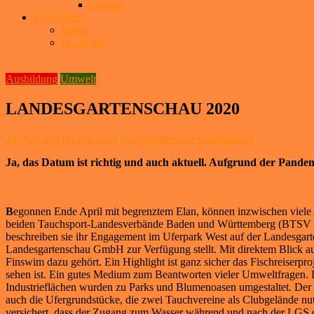
Certina
TL-Forum
Intern
D’s & das
Ausbildung
Umwelt
LANDESGARTENSCHAU 2020
23. Juni 2021
8. Juli 2021
dwfWordpress
0 Kommentare
Ja, das Datum ist richtig und auch aktuell. Aufgrund der Pand
B
egonnen Ende April mit begrenztem Elan, können inzwischen viele Akt
beiden Tauchsport-Landesverbände Baden und Württemberg (BTSV + W
beschreiben sie ihr Engagement im Uferpark West auf der Landesgarten
Landesgartenschau GmbH zur Verfügung stellt. Mit direktem Blick au
Finswim dazu gehört. Ein Highlight ist ganz sicher das Fischreiserpr
sehen ist. Ein gutes Medium zum Beantworten vieler Umweltfragen. D
Industrieflächen wurden zu Parks und Blumenoasen umgestaltet. Der 
auch die Ufergrundstücke, die zwei Tauchvereine als Clubgelände nu
versichert, dass der Zugang zum Wasser während und nach der LGS erh