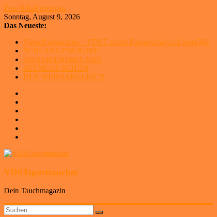
Zum Inhalt springen
Sonntag, August 9, 2026
Das Neueste:
Virtuell abtauchen – VDST startet Partnerschaft mit Insta360
SCHLANGENGRUBE
AQUARIENFREUNDE
ATEMLOS SCHÖN
DER WEISSABGLEICH
VDSTsporttaucher
Dein Tauchmagazin