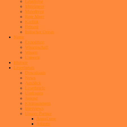
Leserreise
Mittelmeer
Malediven
Rote Meer
Karibik
Fernost
Indischer Ozean
Natur
Expedition
Wissenschaft
Wissen
Umwelt
Historie
Leserforum
Downloads
News
Ausblick
Leserbriefe
Umfragen
Jugend
Kleinanzeigen
Interviews
Unsere Partner
AquaLung
Atlantis