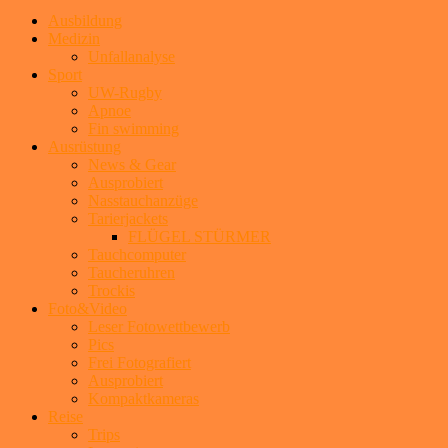
Ausbildung
Medizin
Unfallanalyse
Sport
UW-Rugby
Apnoe
Fin swimming
Ausrüstung
News & Gear
Ausprobiert
Nasstauchanzüge
Tarierjackets
FLÜGEL STÜRMER
Tauchcomputer
Taucheruhren
Trockis
Foto&Video
Leser Fotowettbewerb
Pics
Frei Fotografiert
Ausprobiert
Kompaktkameras
Reise
Trips