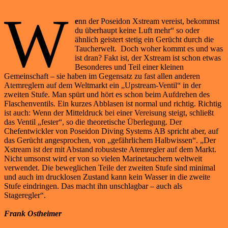
W
e
nn der Poseidon Xstream vereist, bekommst
du überhaupt keine Luft mehr“ so oder
ähnlich geistert stetig ein Gerücht durch die
Taucherwelt. Doch woher kommt es und was
ist dran? Fakt ist, der Xstream ist schon etwas
Besonderes und Teil einer kleinen
Gemeinschaft – sie haben im Gegensatz zu fast allen anderen
Atemreglern auf dem Weltmarkt ein „Upstream-Ventil“ in der
zweiten Stufe. Man spürt und hört es schon beim Aufdrehen des
Flaschenventils. Ein kurzes Abblasen ist normal und richtig. Richtig
ist auch: Wenn der Mitteldruck bei einer Vereisung steigt, schließt
das Ventil „fester“, so die theoretische Überlegung. Der
Chefentwickler von Poseidon Diving Systems AB spricht aber, auf
das Gerücht angesprochen, von „gefährlichem Halbwissen“. „Der
Xstream ist der mit Abstand robusteste Atemregler auf dem Markt.
Nicht umsonst wird er von so vielen Marinetauchern weltweit
verwendet. Die beweglichen Teile der zweiten Stufe sind minimal
und auch im drucklosen Zustand kann kein Wasser in die zweite
Stufe eindringen. Das macht ihn unschlagbar – auch als
Stageregler“.
Frank Ostheimer