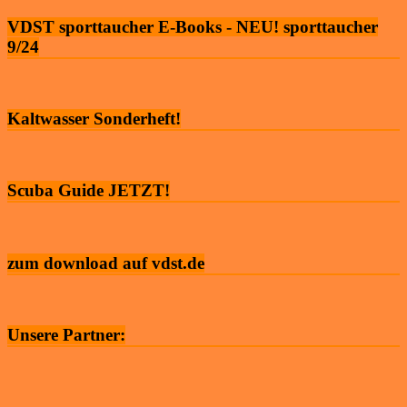
VDST sporttaucher E-Books - NEU! sporttaucher
9/24
Kaltwasser Sonderheft!
Scuba Guide JETZT!
zum download auf vdst.de
Unsere Partner: