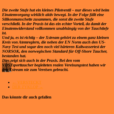
Die zweite Stufe hat ein kleines Pilotventil – nur dieses wird beim
Einatemvorgang wirklich aktiv bewegt. In der Folge fällt eine
Silikonmanschette zusammen, die sonst die zweite Stufe
verschließt. In der Praxis ist das ein echter Vorteil, da damit der
Einatemwiderstand vollkommen unabhängig von der Tauchtiefe
ist.
Und ja, es ist richtig – der Xstream gehört zu einem ganz kleinen
Kreis von Atemreglern, die neben der EN Norm auch den US-
Navy Test und sogar den noch viel härteren Kaltwassertest der
NORSOK, den norwegischen Standard für Off-Shore Taucher,
bestanden hat.
Dies zeigt sich auch in der Praxis. Bei den vom
VDSTsporttaucher begleiteten realen Vereisungstest haben wir
den Xstream nie zum Vereisen gebracht.
Wer
Weitere
den
Atemregler
Regler
mit
←
VERSTECKT
da
allen
DER ZYKLOP
→
ausprobieren
technischen
will,
Daten
wo
und
Das könnte dir auch gefallen
er
einer
hingehört,
redaktionellen
holt
Beschreibung
sich
findet