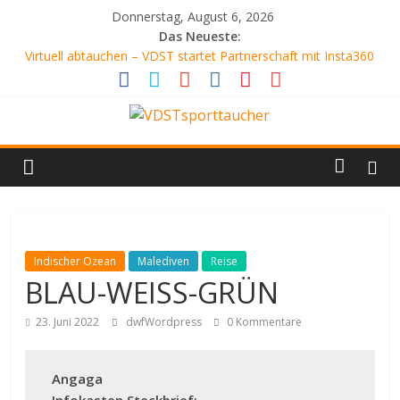
Zum
Donnerstag, August 6, 2026
Inhalt
Das Neueste:
springen
Virtuell abtauchen – VDST startet Partnerschaft mit Insta360
SCHLANGENGRUBE
AQUARIENFREUNDE
ATEMLOS SCHÖN
VDSTsporttaucher
DER WEISSABGLEICH
Dein
Tauchmagazin
Indischer Ozean
Malediven
Reise
BLAU-WEISS-GRÜN
23. Juni 2022
dwfWordpress
0 Kommentare
Angaga