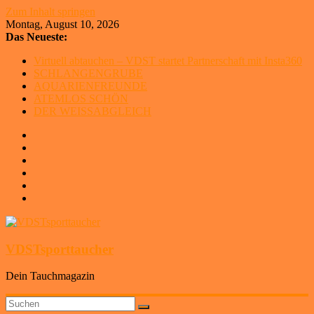
Zum Inhalt springen
Montag, August 10, 2026
Das Neueste:
Virtuell abtauchen – VDST startet Partnerschaft mit Insta360
SCHLANGENGRUBE
AQUARIENFREUNDE
ATEMLOS SCHÖN
DER WEISSABGLEICH
VDSTsporttaucher
Dein Tauchmagazin