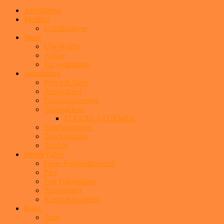
Ausbildung
Medizin
Unfallanalyse
Sport
UW-Rugby
Apnoe
Fin swimming
Ausrüstung
News & Gear
Ausprobiert
Nasstauchanzüge
Tarierjackets
FLÜGEL STÜRMER
Tauchcomputer
Taucheruhren
Trockis
Foto&Video
Leser Fotowettbewerb
Pics
Frei Fotografiert
Ausprobiert
Kompaktkameras
Reise
Trips