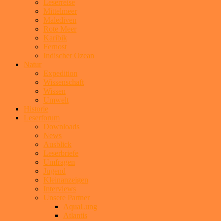
Leserreise
Mittelmeer
Malediven
Rote Meer
Karibik
Fernost
Indischer Ozean
Natur
Expedition
Wissenschaft
Wissen
Umwelt
Historie
Leserforum
Downloads
News
Ausblick
Leserbriefe
Umfragen
Jugend
Kleinanzeigen
Interviews
Unsere Partner
AquaLung
Atlantis