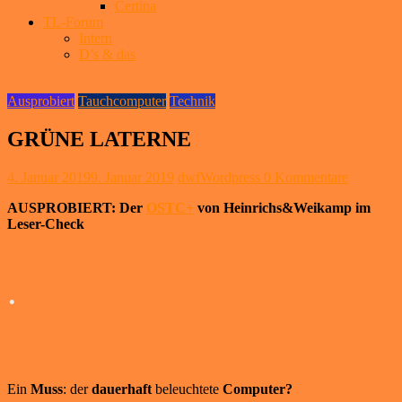
Certina
TL-Forum
Intern
D’s & das
Ausprobiert
Tauchcomputer
Technik
GRÜNE LATERNE
4. Januar 2019
9. Januar 2019
dwfWordpress
0 Kommentare
AUSPROBIERT: Der
OSTC+
von Heinrichs&Weikamp im
Leser-Check
.
Ein
Muss
: der
dauerhaft
beleuchtete
Computer?