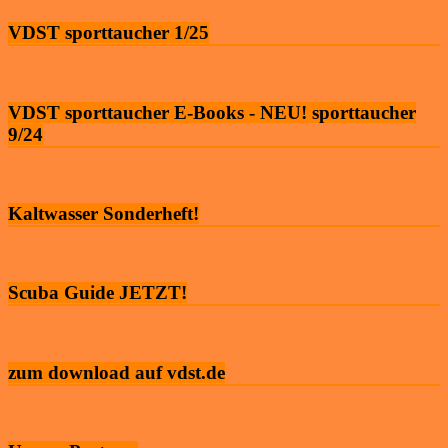
VDST sporttaucher 1/25
VDST sporttaucher E-Books - NEU! sporttaucher
9/24
Kaltwasser Sonderheft!
Scuba Guide JETZT!
zum download auf vdst.de