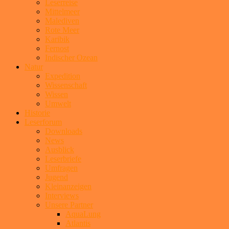
Leserreise
Mittelmeer
Malediven
Rote Meer
Karibik
Fernost
Indischer Ozean
Natur
Expedition
Wissenschaft
Wissen
Umwelt
Historie
Leserforum
Downloads
News
Ausblick
Leserbriefe
Umfragen
Jugend
Kleinanzeigen
Interviews
Unsere Partner
AquaLung
Atlantis