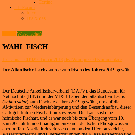
Certina
TL-Forum
Intern
D’s & das
Wissen
Wissenschaft
WAHL FISCH
15. Januar 2019
29. Januar 2019
dwfWordpress
0 Kommentare
Der
Atlantische Lachs
wurde zum
Fisch des Jahres
2019 gewählt
Der Deutsche Angelfischerverband (DAFV), das Bundesamt für
Naturschutz (BfN) und der VDST haben den atlantischen Lachs
(
Salmo salar
) zum Fisch des Jahres 2019 gewählt, um auf die
Aktivitäten zur Wiedereinbürgerung und den Bestandsaufbau dieser
stark gefährdeten Fischart hinzuweisen. Der Lachs ist eine
heimische Fischart, und er war noch bis zum Übergang vom 19.
zum 20. Jahrhundert häufig in einzelnen deutschen Fließgewässern
anzutreffen. Als die Industrie sich dann an den Ufern ansiedelte,
Wasserkraftwerke und Querverbauungen die Flüsse versperrten und