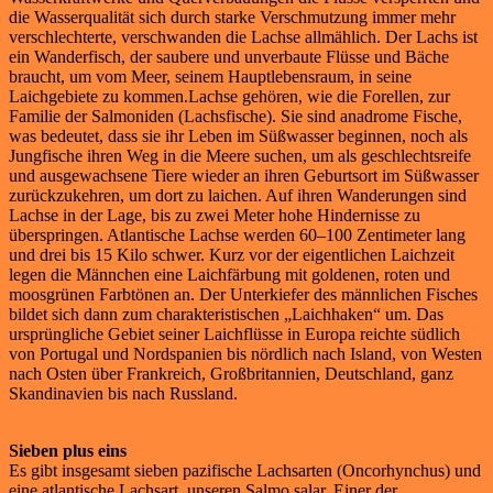
die Wasserqualität sich durch starke Verschmutzung immer mehr
verschlechterte, verschwanden die Lachse allmählich. Der Lachs ist
ein Wanderfisch, der saubere und unverbaute Flüsse und Bäche
braucht, um vom Meer, seinem Hauptlebensraum, in seine
Laichgebiete zu kommen.Lachse gehören, wie die Forellen, zur
Familie der Salmoniden (Lachsfische). Sie sind anadrome Fische,
was bedeutet, dass sie ihr Leben im Süßwasser beginnen, noch als
Jungfische ihren Weg in die Meere suchen, um als geschlechtsreife
und ausgewachsene Tiere wieder an ihren Geburtsort im Süßwasser
zurückzukehren, um dort zu laichen. Auf ihren Wanderungen sind
Lachse in der Lage, bis zu zwei Meter hohe Hindernisse zu
überspringen. Atlantische Lachse werden 60–100 Zentimeter lang
und drei bis 15 Kilo schwer. Kurz vor der eigentlichen Laichzeit
legen die Männchen eine Laichfärbung mit goldenen, roten und
moosgrünen Farbtönen an. Der Unterkiefer des männlichen Fisches
bildet sich dann zum charakteristischen „Laichhaken“ um. Das
ursprüngliche Gebiet seiner Laichflüsse in Europa reichte südlich
von Portugal und Nordspanien bis nördlich nach Island, von Westen
nach Osten über Frankreich, Großbritannien, Deutschland, ganz
Skandinavien bis nach Russland.
Sieben plus eins
Es gibt insgesamt sieben pazifische Lachsarten (Oncorhynchus) und
eine atlantische Lachsart, unseren Salmo salar. Einer der