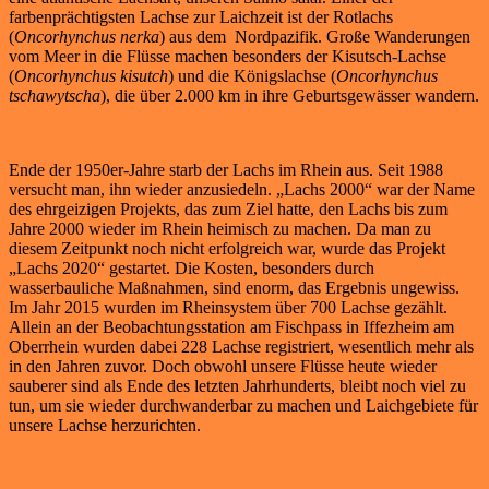
farbenprächtigsten Lachse zur Laichzeit ist der Rotlachs
(
Oncorhynchus nerka
) aus dem Nordpazifik. Große Wanderungen
vom Meer in die Flüsse machen besonders der Kisutsch-Lachse
(
Oncorhynchus kisutch
) und die Königslachse (
Oncorhynchus
tschawytscha
), die über 2.000 km in ihre Geburtsgewässer wandern.
Ende der 1950er-Jahre starb der Lachs im Rhein aus. Seit 1988
versucht man, ihn wieder anzusiedeln. „Lachs 2000“ war der Name
des ehrgeizigen Projekts, das zum Ziel hatte, den Lachs bis zum
Jahre 2000 wieder im Rhein heimisch zu machen. Da man zu
diesem Zeitpunkt noch nicht erfolgreich war, wurde das Projekt
„Lachs 2020“ gestartet. Die Kosten, besonders durch
wasserbauliche Maßnahmen, sind enorm, das Ergebnis ungewiss.
Im Jahr 2015 wurden im Rheinsystem über 700 Lachse gezählt.
Allein an der Beobachtungsstation am Fischpass in Iffezheim am
Oberrhein wurden dabei 228 Lachse registriert, wesentlich mehr als
in den Jahren zuvor. Doch obwohl unsere Flüsse heute wieder
sauberer sind als Ende des letzten Jahrhunderts, bleibt noch viel zu
tun, um sie wieder durchwanderbar zu machen und Laichgebiete für
unsere Lachse herzurichten.