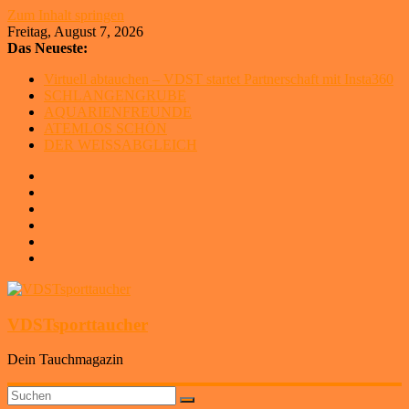
Zum Inhalt springen
Freitag, August 7, 2026
Das Neueste:
Virtuell abtauchen – VDST startet Partnerschaft mit Insta360
SCHLANGENGRUBE
AQUARIENFREUNDE
ATEMLOS SCHÖN
DER WEISSABGLEICH
VDSTsporttaucher
Dein Tauchmagazin