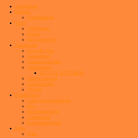
Ausbildung
Medizin
Unfallanalyse
Sport
UW-Rugby
Apnoe
Fin swimming
Ausrüstung
News & Gear
Ausprobiert
Nasstauchanzüge
Tarierjackets
FLÜGEL STÜRMER
Tauchcomputer
Taucheruhren
Trockis
Foto&Video
Leser Fotowettbewerb
Pics
Frei Fotografiert
Ausprobiert
Kompaktkameras
Reise
Trips