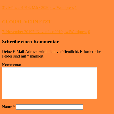
31. März 2019
14. März 2020
dwfWordpress
1
GLOBAL VERNETZT
7. November 2019
7. November 2019
dwfWordpress
0
Schreibe einen Kommentar
Deine E-Mail-Adresse wird nicht veröffentlicht.
Erforderliche
Felder sind mit
*
markiert
Kommentar
Name
*