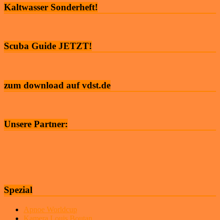
Kaltwasser Sonderheft!
Scuba Guide JETZT!
zum download auf vdst.de
Unsere Partner:
Spezial
Apnoe Worldcup
Kamera Louis Boutan