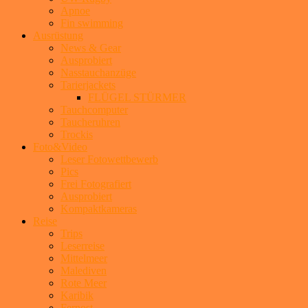
Apnoe
Fin swimming
Ausrüstung
News & Gear
Ausprobiert
Nasstauchanzüge
Tarierjackets
FLÜGEL STÜRMER
Tauchcomputer
Taucheruhren
Trockis
Foto&Video
Leser Fotowettbewerb
Pics
Frei Fotografiert
Ausprobiert
Kompaktkameras
Reise
Trips
Leserreise
Mittelmeer
Malediven
Rote Meer
Karibik
Fernost