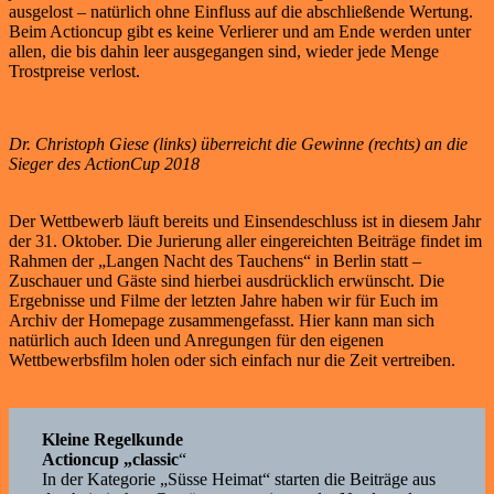
ausgelost – natürlich ohne Einfluss auf die abschließende Wertung.
Beim Actioncup gibt es keine Verlierer und am Ende werden unter
allen, die bis dahin leer ausgegangen sind, wieder jede Menge
Trostpreise verlost.
Dr. Christoph Giese (links) überreicht die Gewinne (rechts) an die
Sieger des ActionCup 2018
Der Wettbewerb läuft bereits und Einsendeschluss ist in diesem Jahr
der 31. Oktober. Die Jurierung aller eingereichten Beiträge findet im
Rahmen der „Langen Nacht des Tauchens“ in Berlin statt –
Zuschauer und Gäste sind hierbei ausdrücklich erwünscht. Die
Ergebnisse und Filme der letzten Jahre haben wir für Euch im
Archiv der Homepage zusammengefasst. Hier kann man sich
natürlich auch Ideen und Anregungen für den eigenen
Wettbewerbsfilm holen oder sich einfach nur die Zeit vertreiben.
Kleine Regelkunde
Actioncup „classic
“
In der Kategorie „Süsse Heimat“ starten die Beiträge aus