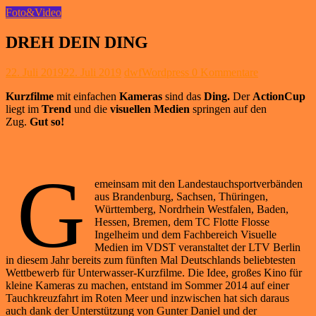
Foto&Video
DREH DEIN DING
22. Juli 2019
22. Juli 2019
dwfWordpress
0 Kommentare
Kurzfilme
mit einfachen
Kameras
sind das
Ding.
Der
ActionCup
liegt im
Trend
und die
visuellen Medien
springen auf den
Zug.
Gut so!
G
emeinsam mit den Landestauchsportverbänden
aus Brandenburg, Sachsen, Thüringen,
Württemberg, Nordrhein Westfalen, Baden,
Hessen, Bremen, dem TC Flotte Flosse
Ingelheim und dem Fachbereich Visuelle
Medien im VDST veranstaltet der LTV Berlin
in diesem Jahr bereits zum fünften Mal Deutschlands beliebtesten
Wettbewerb für Unterwasser-Kurzfilme. Die Idee, großes Kino für
kleine Kameras zu machen, entstand im Sommer 2014 auf einer
Tauchkreuzfahrt im Roten Meer und inzwischen hat sich daraus
auch dank der Unterstützung von Gunter Daniel und der