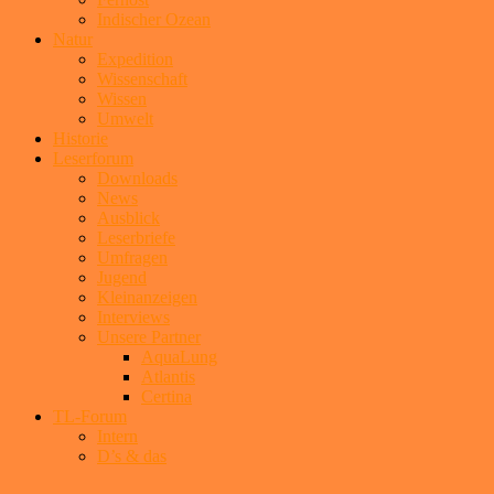
Indischer Ozean
Natur
Expedition
Wissenschaft
Wissen
Umwelt
Historie
Leserforum
Downloads
News
Ausblick
Leserbriefe
Umfragen
Jugend
Kleinanzeigen
Interviews
Unsere Partner
AquaLung
Atlantis
Certina
TL-Forum
Intern
D’s & das