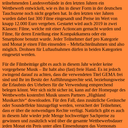
teilnehmenden Landesverbände in den letzten Jahren ein
Wettbewerb entwickelt, wie es ihn in dieser Form in der deutschen
Tauchszene noch nicht gegeben hat. In den letzten vier Jahren
wurden dabei fast 300 Filme eingesandt und Preise im Wert von
knapp 12.000 Euro vergeben. Gestartet wird auch 2019 in zwei
Klassen: Filme, welche mit einer Actioncam gemacht wurden und
Filme, für deren Erstellung eine Kompaktkamera oder ein
Smartphone benutzt wurde. Jeder Teilnehmer darf pro Kategorie
und Monat je einen Film einsenden – Mehrfachteilnahmen sind also
möglich. Drohnen für Luftaufnahmen dürfen in beiden Kategorien
eingesetzt werden.
Für die Filmbeiträge gibt es auch in diesem Jahr wieder keine
vorgegebene Musik – Ihr habt also (fast) freie Hand. Es ist jedoch
zwingend darauf zu achten, dass die verwendeten Titel GEMA frei
sind und Ihr im Besitz der Aufführungsrechte seid, beziehungsweise
die Erlaubnis des Urhebers für die Verwendung entsprechend
belegen könnt. Wer sich nicht sicher ist, kann auf der Homepage des
Wettbewerbs kostenfrei Musik unsers Partners „Highland
Musikarchiv“ downloaden. Für den Fall, dass zusätzliche Geräusche
oder Soundeffekte hinzugefügt werden, versichert der Teilnehmer,
dass er über die notwendigen Rechte verfügt. Natürlich gibt es auch
in diesem Jahr wieder jede Menge hochwertiger Sachpreise zu
gewinnen und zusätzlich wird über die gesamte Wettbewerbsdauer
jeden Monat ein Preis unter allen Einsendungen das Vormonats