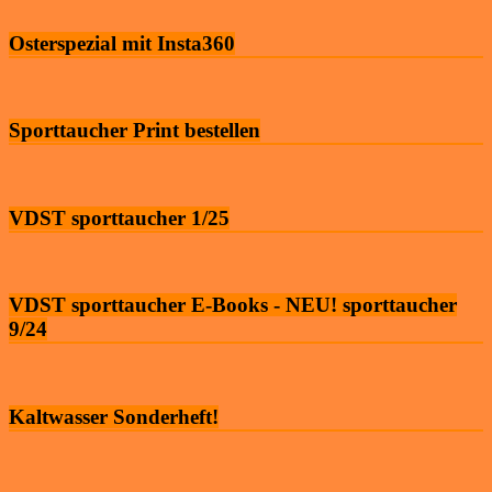
Osterspezial mit Insta360
Sporttaucher Print bestellen
VDST sporttaucher 1/25
VDST sporttaucher E-Books - NEU! sporttaucher
9/24
Kaltwasser Sonderheft!