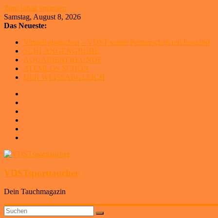
Zum Inhalt springen
Samstag, August 8, 2026
Das Neueste:
Virtuell abtauchen – VDST startet Partnerschaft mit Insta360
SCHLANGENGRUBE
AQUARIENFREUNDE
ATEMLOS SCHÖN
DER WEISSABGLEICH
VDSTsporttaucher
Dein Tauchmagazin