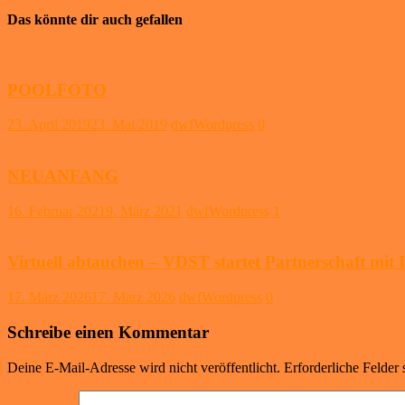
Das könnte dir auch gefallen
POOLFOTO
23. April 2019
23. Mai 2019
dwfWordpress
0
NEUANFANG
16. Februar 2021
9. März 2021
dwfWordpress
1
Virtuell abtauchen – VDST startet Partnerschaft mit 
17. März 2026
17. März 2026
dwfWordpress
0
Schreibe einen Kommentar
Deine E-Mail-Adresse wird nicht veröffentlicht.
Erforderliche Felder 