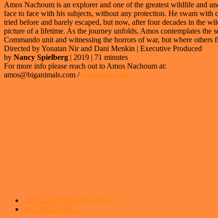
Amos Nachoum is an explorer and one of the greatest wildlife and und
face to face with his subjects, without any protection. He swam with 
tried before and barely escaped, but now, after four decades in the wild
picture of a lifetime. As the journey unfolds, Amos contemplates the se
Commando unit and witnessing the horrors of war, but where others f
Directed by Yonatan Nir and Dani Menkin | Executive Produced
by
Nancy Spielberg
| 2019 | 71 minutes
For more info please reach out to Amos Nachoum at:
amos@biganimals.com /
biganimals.com
←
ÖLLAPPEN SIND GUT!
FISCHREISER
→