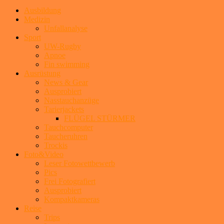
Ausbildung
Medizin
Unfallanalyse
Sport
UW-Rugby
Apnoe
Fin swimming
Ausrüstung
News & Gear
Ausprobiert
Nasstauchanzüge
Tarierjackets
FLÜGEL STÜRMER
Tauchcomputer
Taucheruhren
Trockis
Foto&Video
Leser Fotowettbewerb
Pics
Frei Fotografiert
Ausprobiert
Kompaktkameras
Reise
Trips