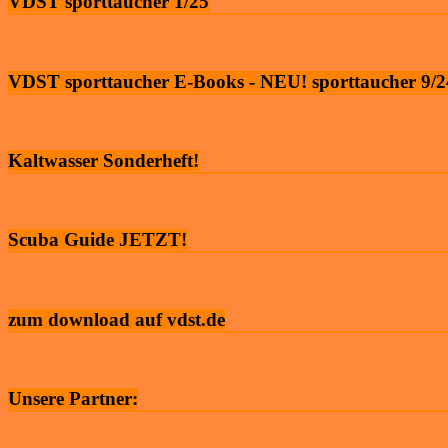
VDST sporttaucher 1/25
VDST sporttaucher E-Books - NEU! sporttaucher 9/2
Kaltwasser Sonderheft!
Scuba Guide JETZT!
zum download auf vdst.de
Unsere Partner: