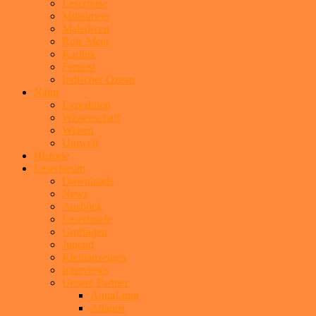
Leserreise
Mittelmeer
Malediven
Rote Meer
Karibik
Fernost
Indischer Ozean
Natur
Expedition
Wissenschaft
Wissen
Umwelt
Historie
Leserforum
Downloads
News
Ausblick
Leserbriefe
Umfragen
Jugend
Kleinanzeigen
Interviews
Unsere Partner
AquaLung
Atlantis