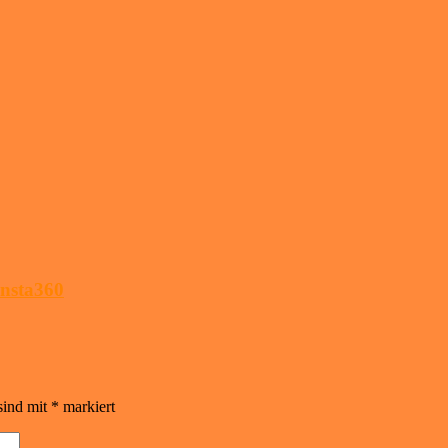
Insta360
sind mit
*
markiert