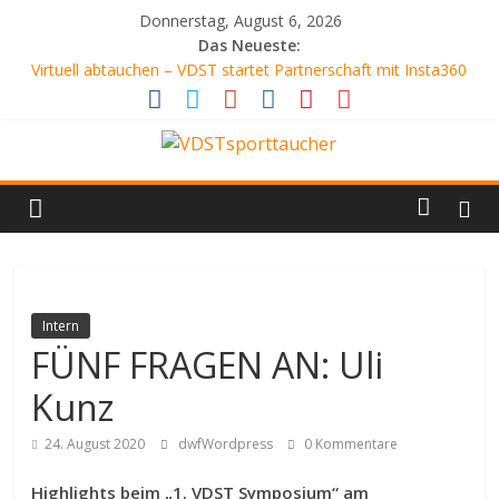
Zum
Donnerstag, August 6, 2026
Inhalt
Das Neueste:
springen
Virtuell abtauchen – VDST startet Partnerschaft mit Insta360
SCHLANGENGRUBE
AQUARIENFREUNDE
ATEMLOS SCHÖN
VDSTsporttaucher
DER WEISSABGLEICH
Dein
Tauchmagazin
Intern
FÜNF FRAGEN AN: Uli
Kunz
24. August 2020
dwfWordpress
0 Kommentare
Highlights beim „1. VDST Symposium“ am