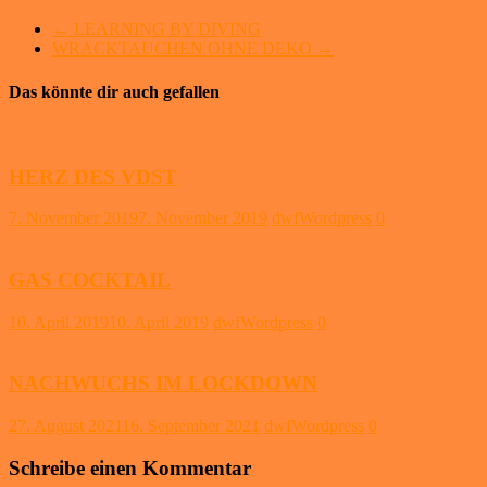
←
LEARNING BY DIVING
WRACKTAUCHEN OHNE DEKO
→
Das könnte dir auch gefallen
HERZ DES VDST
7. November 2019
7. November 2019
dwfWordpress
0
GAS COCKTAIL
10. April 2019
10. April 2019
dwfWordpress
0
NACHWUCHS IM LOCKDOWN
27. August 2021
16. September 2021
dwfWordpress
0
Schreibe einen Kommentar