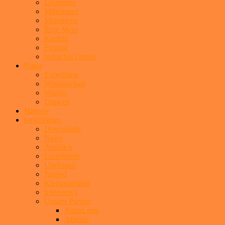
Leserreise
Mittelmeer
Malediven
Rote Meer
Karibik
Fernost
Indischer Ozean
Natur
Expedition
Wissenschaft
Wissen
Umwelt
Historie
Leserforum
Downloads
News
Ausblick
Leserbriefe
Umfragen
Jugend
Kleinanzeigen
Interviews
Unsere Partner
AquaLung
Atlantis