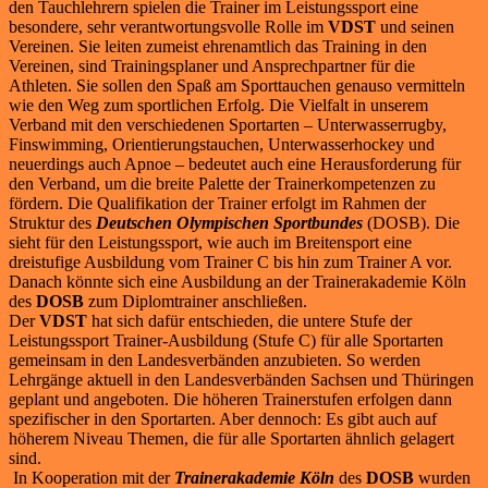
den Tauchlehrern spielen die Trainer im Leistungssport eine
besondere, sehr verantwortungsvolle Rolle im
VDST
und seinen
Vereinen. Sie leiten zumeist ehrenamtlich das Training in den
Vereinen, sind Trainingsplaner und Ansprechpartner für die
Athleten. Sie sollen den Spaß am Sporttauchen genauso vermitteln
wie den Weg zum sportlichen Erfolg. Die Vielfalt in unserem
Verband mit den verschiedenen Sportarten – Unterwasserrugby,
Finswimming, Orientierungstauchen, Unterwasserhockey und
neuerdings auch Apnoe – bedeutet auch eine Herausforderung für
den Verband, um die breite Palette der Trainerkompetenzen zu
fördern. Die Qualifikation der Trainer erfolgt im Rahmen der
Struktur des
Deutschen Olympischen Sportbundes
(DOSB). Die
sieht für den Leistungssport, wie auch im Breitensport eine
dreistufige Ausbildung vom Trainer C bis hin zum Trainer A vor.
Danach könnte sich eine Ausbildung an der Trainerakademie Köln
des
DOSB
zum Diplomtrainer anschließen.
Der
VDST
hat sich dafür entschieden, die untere Stufe der
Leistungssport Trainer-Ausbildung (Stufe C) für alle Sportarten
gemeinsam in den Landesverbänden anzubieten. So werden
Lehrgänge aktuell in den Landesverbänden Sachsen und Thüringen
geplant und angeboten. Die höheren Trainerstufen erfolgen dann
spezifischer in den Sportarten. Aber dennoch: Es gibt auch auf
höherem Niveau Themen, die für alle Sportarten ähnlich gelagert
sind.
In Kooperation mit der
Trainerakademie Köln
des
DOSB
wurden