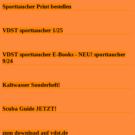
Sporttaucher Print bestellen
VDST sporttaucher 1/25
VDST sporttaucher E-Books - NEU! sporttaucher
9/24
Kaltwasser Sonderheft!
Scuba Guide JETZT!
zum download auf vdst.de