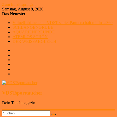
Zum Inhalt springen
Samstag, August 8, 2026
Das Neueste:
Virtuell abtauchen – VDST startet Partnerschaft mit Insta360
SCHLANGENGRUBE
AQUARIENFREUNDE
ATEMLOS SCHÖN
DER WEISSABGLEICH
VDSTsporttaucher
Dein Tauchmagazin