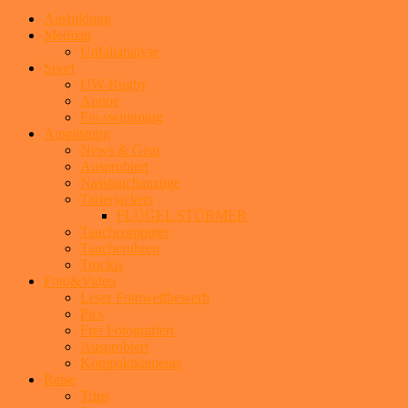
Ausbildung
Medizin
Unfallanalyse
Sport
UW-Rugby
Apnoe
Fin swimming
Ausrüstung
News & Gear
Ausprobiert
Nasstauchanzüge
Tarierjackets
FLÜGEL STÜRMER
Tauchcomputer
Taucheruhren
Trockis
Foto&Video
Leser Fotowettbewerb
Pics
Frei Fotografiert
Ausprobiert
Kompaktkameras
Reise
Trips