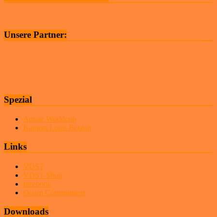
Unsere Partner:
Spezial
Apnoe Worldcup
Kamera Louis Boutan
Links
VDST
VDST-Shop
facebook
Ocean Commitment
Downloads