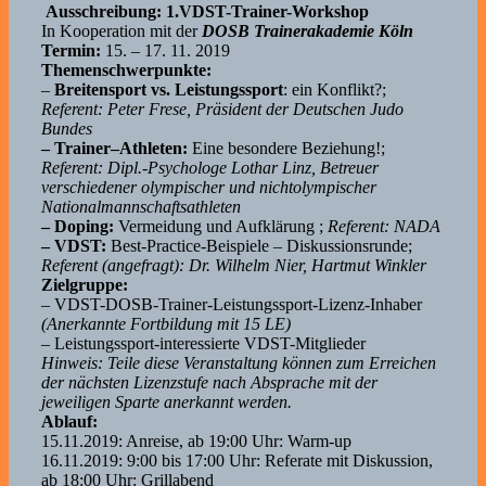
Ausschreibung: 1.VDST-Trainer-Workshop
In Kooperation mit der
DOSB Trainerakademie Köln
Termin:
15. – 17. 11. 2019
Themenschwerpunkte:
–
Breitensport vs. Leistungssport
: ein Konflikt?;
Referent: Peter Frese, Präsident der Deutschen Judo
Bundes
– Trainer–Athleten:
Eine besondere Beziehung!;
Referent: Dipl.-Psychologe Lothar Linz, Betreuer
verschiedener olympischer und nichtolympischer
Nationalmannschaftsathleten
– Doping:
Vermeidung und Aufklärung ;
Referent: NADA
– VDST:
Best-Practice-Beispiele – Diskussionsrunde;
Referent (angefragt): Dr. Wilhelm Nier, Hartmut Winkler
Zielgruppe:
– VDST-DOSB-Trainer-Leistungssport-Lizenz-Inhaber
(Anerkannte Fortbildung mit 15 LE)
– Leistungssport-interessierte VDST-Mitglieder
Hinweis: Teile diese Veranstaltung können zum Erreichen
der nächsten Lizenzstufe nach Absprache mit der
jeweiligen Sparte anerkannt werden.
Ablauf:
15.11.2019: Anreise, ab 19:00 Uhr: Warm-up
16.11.2019: 9:00 bis 17:00 Uhr: Referate mit Diskussion,
ab 18:00 Uhr: Grillabend