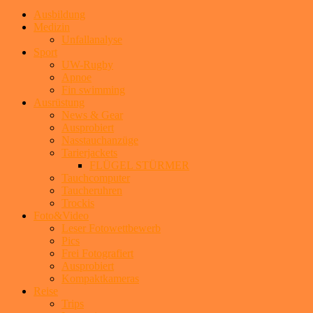
Ausbildung
Medizin
Unfallanalyse
Sport
UW-Rugby
Apnoe
Fin swimming
Ausrüstung
News & Gear
Ausprobiert
Nasstauchanzüge
Tarierjackets
FLÜGEL STÜRMER
Tauchcomputer
Taucheruhren
Trockis
Foto&Video
Leser Fotowettbewerb
Pics
Frei Fotografiert
Ausprobiert
Kompaktkameras
Reise
Trips