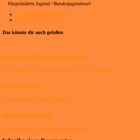
Vizepräsident Jugend / Bundesjugendwart
←
GEMEINSAM STARK
KONTRAST
→
Das könnte dir auch gefallen
Nachruf auf Hanjo Roggenbach
11. September 2020
11. September 2020
dwfWordpress
1
YOUNG GUNS
7. November 2019
dwfWordpress
0
RIESIG IM MEER
21. April 2019
23. Mai 2019
dwfWordpress
0