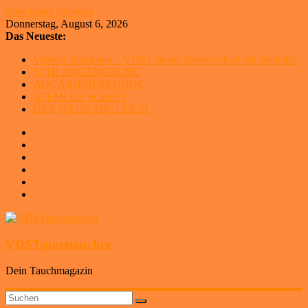
Zum Inhalt springen
Donnerstag, August 6, 2026
Das Neueste:
Virtuell abtauchen – VDST startet Partnerschaft mit Insta360
SCHLANGENGRUBE
AQUARIENFREUNDE
ATEMLOS SCHÖN
DER WEISSABGLEICH
VDSTsporttaucher
Dein Tauchmagazin