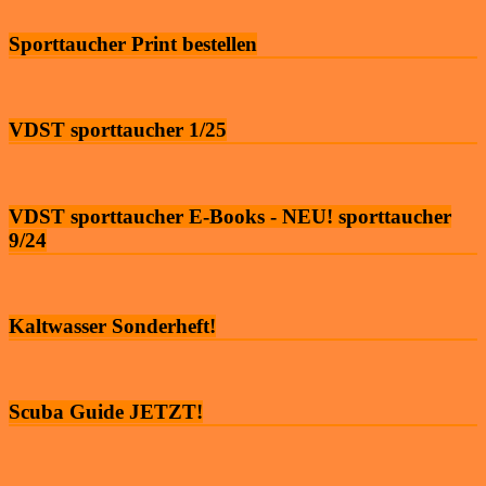
Sporttaucher Print bestellen
VDST sporttaucher 1/25
VDST sporttaucher E-Books - NEU! sporttaucher
9/24
Kaltwasser Sonderheft!
Scuba Guide JETZT!