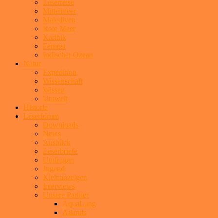
Leserreise
Mittelmeer
Malediven
Rote Meer
Karibik
Fernost
Indischer Ozean
Natur
Expedition
Wissenschaft
Wissen
Umwelt
Historie
Leserforum
Downloads
News
Ausblick
Leserbriefe
Umfragen
Jugend
Kleinanzeigen
Interviews
Unsere Partner
AquaLung
Atlantis