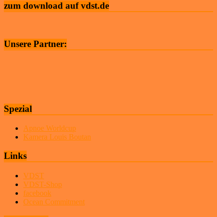
zum download auf vdst.de
Unsere Partner:
Spezial
Apnoe Worldcup
Kamera Louis Boutan
Links
VDST
VDST-Shop
facebook
Ocean Commitment