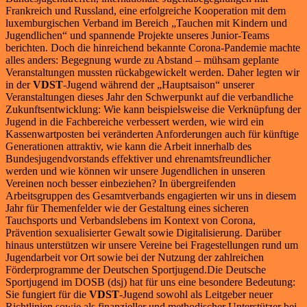
Frankreich und Russland, eine erfolgreiche Kooperation mit dem
luxemburgischen Verband im Bereich „Tauchen mit Kindern und
Jugendlichen“ und spannende Projekte unseres Junior-Teams
berichten. Doch die hinreichend bekannte Corona-Pandemie machte
alles anders: Begegnung wurde zu Abstand – mühsam geplante
Veranstaltungen mussten rückabgewickelt werden. Daher legten wir
in der
VDST
-Jugend während der „Hauptsaison“ unserer
Veranstaltungen dieses Jahr den Schwerpunkt auf die verbandliche
Zukunftsentwicklung: Wie kann beispielsweise die Verknüpfung der
Jugend in die Fachbereiche verbessert werden, wie wird ein
Kassenwartposten bei veränderten Anforderungen auch für künftige
Generationen attraktiv, wie kann die Arbeit innerhalb des
Bundesjugendvorstands effektiver und ehrenamtsfreundlicher
werden und wie können wir unsere Jugendlichen in unseren
Vereinen noch besser einbeziehen? In übergreifenden
Arbeitsgruppen des Gesamtverbands engagierten wir uns in diesem
Jahr für Themenfelder wie der Gestaltung eines sicheren
Tauchsports und Verbandslebens im Kontext von Corona,
Prävention sexualisierter Gewalt sowie Digitalisierung. Darüber
hinaus unterstützen wir unsere Vereine bei Fragestellungen rund um
Jugendarbeit vor Ort sowie bei der Nutzung der zahlreichen
Förderprogramme der Deutschen Sportjugend.Die Deutsche
Sportjugend im DOSB (dsj) hat für uns eine besondere Bedeutung:
Sie fungiert für die
VDST
-Jugend sowohl als Leitgeber neuer
Richtlinien sowie als finanzieller und methodischer Unterstützer bei