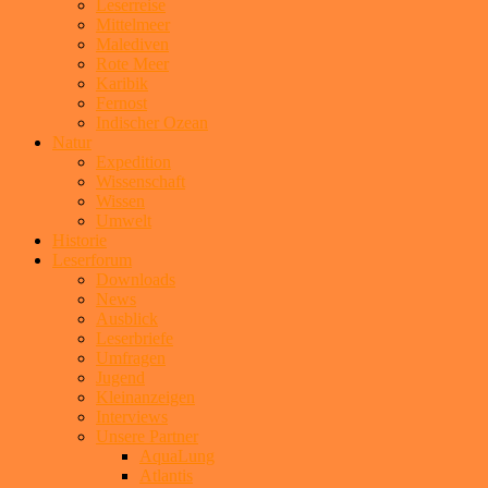
Leserreise
Mittelmeer
Malediven
Rote Meer
Karibik
Fernost
Indischer Ozean
Natur
Expedition
Wissenschaft
Wissen
Umwelt
Historie
Leserforum
Downloads
News
Ausblick
Leserbriefe
Umfragen
Jugend
Kleinanzeigen
Interviews
Unsere Partner
AquaLung
Atlantis