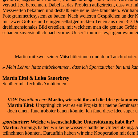
versucht zu berechnen. Dabei ist das Problem aufgetreten, dass wir 
Messwerten bekamen und deshalb eine neue Idee brauchten. Wir haben
Fotogrammetriesystem zu bauen. Nach weiteren Gesprächen an der Kar
mit zwei GoPros und einigen selbstgedruckten Teilen aus dem 3D-Dru
dreidimensionales Bild erstellen, mit welchem man die genaue Größ
schauen zuversichtlich nach vorne. Unser Traum ist es, irgendwann 
Martin mit zwei seiner Mitschülerinnen und dem Tauchroboter. 
» Mein Lehrer hatte mitbekommen, dass ich Sporttaucher bin und kam
Martin Eitel & Luisa Sauerbrey
Schüler mit Technik-Ambitionen
VDST
sporttaucher
:
Martin, wie seid ihr auf die Idee gekomm
Martin Eitel:
Ursprünglich war es ein Projekt für meine Seminarar
doch einen Tauchroboter bauen könnte. Ich fand diese Idee super un
sporttaucher:
Welche wissenschaftliche Unterstützung habt ihr?
Martin:
Anfangs hatten wir keine wissenschaftliche Unterstützung. 
teilnehmen könnten. Daraufhin haben wir eine Kooperation mit dem L