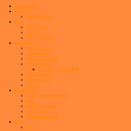
Ausbildung
Medizin
Unfallanalyse
Sport
UW-Rugby
Apnoe
Fin swimming
Ausrüstung
News & Gear
Ausprobiert
Nasstauchanzüge
Tarierjackets
FLÜGEL STÜRMER
Tauchcomputer
Taucheruhren
Trockis
Foto&Video
Leser Fotowettbewerb
Pics
Frei Fotografiert
Ausprobiert
Kompaktkameras
Reise
Trips