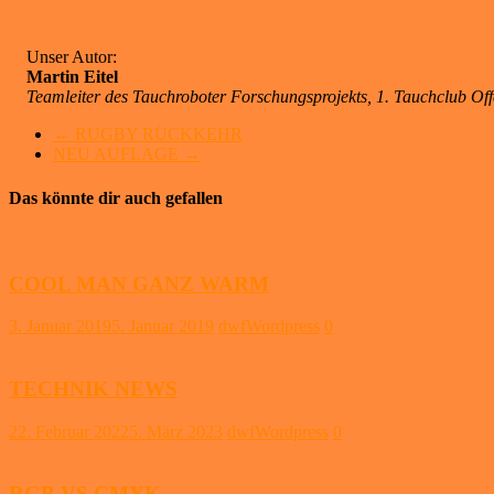
Unser Autor:
Martin Eitel
Teamleiter des Tauchroboter Forschungsprojekts, 1. Tauchclub O
←
RUGBY RÜCKKEHR
NEU AUFLAGE
→
Das könnte dir auch gefallen
COOL MAN GANZ WARM
3. Januar 2019
5. Januar 2019
dwfWordpress
0
TECHNIK NEWS
22. Februar 2022
5. März 2023
dwfWordpress
0
RGB VS CMYK