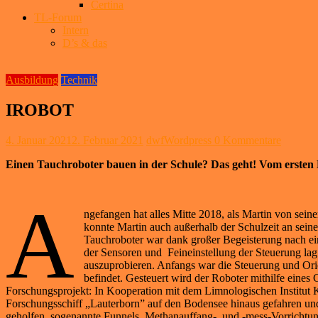
Certina
TL-Forum
Intern
D’s & das
Ausbildung
Technik
IROBOT
4. Januar 2021
2. Februar 2021
dwfWordpress
0 Kommentare
Einen Tauchroboter bauen in der Schule? Das geht! Vom ersten
A
ngefangen hat alles Mitte 2018, als Martin von sei
konnte Martin auch außerhalb der Schulzeit an sein
Tauchroboter war dank großer Begeisterung nach ein
der Sensoren und Feineinstellung der Steuerung lag
auszuprobieren. Anfangs war die Steuerung und Orie
befindet. Gesteuert wird der Roboter mithilfe eine
Forschungsprojekt: In Kooperation mit dem Limnologischen Institut 
Forschungsschiff „Lauterborn” auf den Bodensee hinaus gefahren und
geholfen, sogenannte Funnels, Methanauffang- und -mess-Vorrichtung