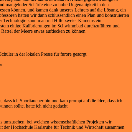
 und mangelnder Schärfe eine zu hohe Ungenauigkeit in den
messen können, und kamen dank unseres Lehrers auf die Lösung, ein
essoren hatten wir dann schlussendlich einen Plan und konstruierten
er Technologie kann man mit Hilfe zweier Kameras ein
 System einige Kalibrierungen im Schwimmbad durchzuführen und
e Rätsel der Meere etwas aufdecken zu können.
üler in der lokalen Presse für furore gesorgt.
.«
 dass ich Sporttaucher bin und kam prompt auf die Idee, dass ich
innen sollte, hatte ich nicht gedacht.
ns umzusehen, bei welchen wissenschaftlichen Projekten wir
mit der Hochschule Karlsruhe für Technik und Wirtschaft zusammen.