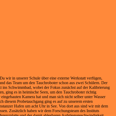
a wir in unserer Schule über eine externe Werkstatt verfügen,
bestand das Team um den Tauchroboter schon aus zwei Schülern. Der
ekt ins Schwimmbad, wobei der Fokus zunächst auf der Kalibrierung
en, ging es in heimische Seen, um den Tauchroboter richtig
r eingebauten Kamera hat und man sich nicht selber unter Wasser
Nach diesem Probetauchgang ging es auf zu unserem ersten
stanzer Hafen um acht Uhr in See. Von dort aus sind wir mit dem
sen. Zusätzlich haben wir dem Forschungsteam des Instituts
erenzplatte und der damit ablesbaren Aufstiegsgeschwindigkeit