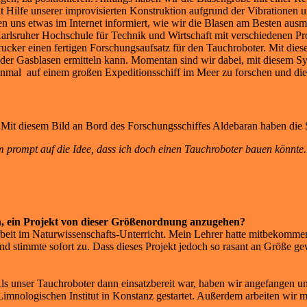
mit Hilfe unserer improvisierten Konstruktion aufgrund der Vibrationen
 uns etwas im Internet informiert, wie wir die Blasen am Besten aus
lsruher Hochschule für Technik und Wirtschaft mit verschiedenen Prof
cker einen fertigen Forschungsaufsatz für den Tauchroboter. Mit dies
e der Gasblasen ermitteln kann. Momentan sind wir dabei, mit diesem
einmal auf einem großen Expeditionsschiff im Meer zu forschen und di
Mit diesem Bild an Bord des Forschungsschiffes Aldebaran haben die Sch
 prompt auf die Idee, dass ich doch einen Tauchroboter bauen könnte
en, ein Projekt von dieser Größenordnung anzugehen?
beit im Naturwissenschafts-Unterricht. Mein Lehrer hatte mitbekommen,
d stimmte sofort zu. Dass dieses Projekt jedoch so rasant an Größe gew
Als unser Tauchroboter dann einsatzbereit war, haben wir angefangen u
imnologischen Institut in Konstanz gestartet. Außerdem arbeiten wir 