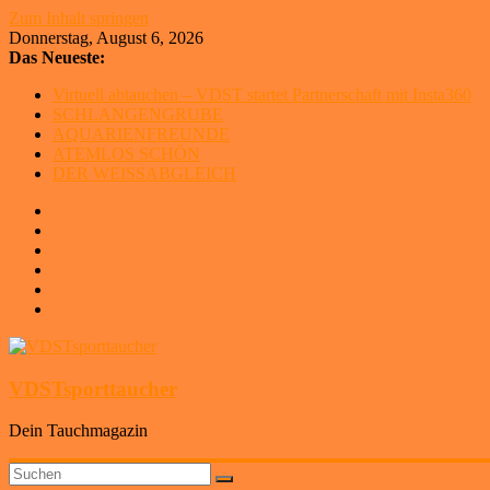
Zum Inhalt springen
Donnerstag, August 6, 2026
Das Neueste:
Virtuell abtauchen – VDST startet Partnerschaft mit Insta360
SCHLANGENGRUBE
AQUARIENFREUNDE
ATEMLOS SCHÖN
DER WEISSABGLEICH
VDSTsporttaucher
Dein Tauchmagazin