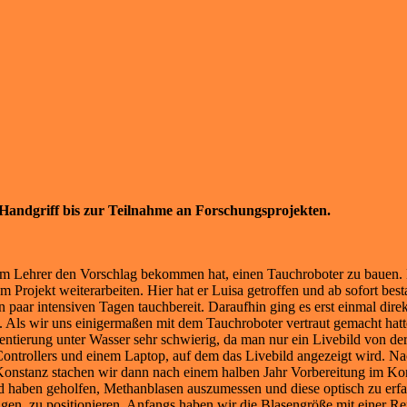
 Handgriff bis zur Teilnahme an Forschungsprojekten.
nem Lehrer den Vorschlag bekommen hat, einen Tauchroboter zu bauen. D
em Projekt weiterarbeiten. Hier hat er Luisa getroffen und ab sofort 
 paar intensiven Tagen tauchbereit. Daraufhin ging es erst einmal dir
. Als wir uns einigermaßen mit dem Tauchroboter vertraut gemacht hatt
ntierung unter Wasser sehr schwierig, da man nur ein Livebild von de
s Controllers und einem Laptop, auf dem das Livebild angezeigt wird. 
Konstanz stachen wir dann nach einem halben Jahr Vorbereitung im Kon
 haben geholfen, Methanblasen auszumessen und diese optisch zu erfas
en, zu positionieren. Anfangs haben wir die Blasengröße mit einer Ref