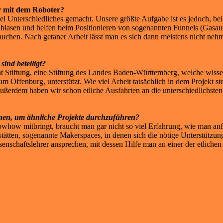
hr mit dem Roboter?
el Unterschiedliches gemacht. Unsere größte Aufgabe ist es jedoch, b
blasen und helfen beim Positionieren von sogenannten Funnels (Gasau
uchen. Nach getaner Arbeit lässt man es sich dann meistens nicht neh
sind beteiligt?
 Stiftung, eine Stiftung des Landes Baden-Württemberg, welche wissen
ffenburg, unterstützt. Wie viel Arbeit tatsächlich in dem Projekt steck
ußerdem haben wir schon etliche Ausfahrten an die unterschiedlichste
einen, um ähnliche Projekte durchzuführen?
owhow mitbringt, braucht man gar nicht so viel Erfahrung, wie man an
kstätten, sogenannte Makerspaces, in denen sich die nötige Unterstützu
enschaftslehrer ansprechen, mit dessen Hilfe man an einer der etlichen