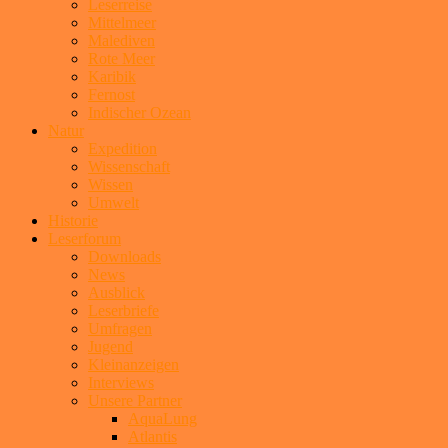
Leserreise
Mittelmeer
Malediven
Rote Meer
Karibik
Fernost
Indischer Ozean
Natur
Expedition
Wissenschaft
Wissen
Umwelt
Historie
Leserforum
Downloads
News
Ausblick
Leserbriefe
Umfragen
Jugend
Kleinanzeigen
Interviews
Unsere Partner
AquaLung
Atlantis