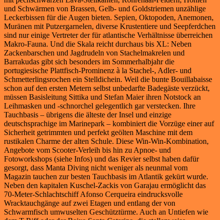
und Schwärmen von Brassen, Gelb- und Goldstriemen unzählige
Leckerbissen für die Augen bieten. Sepien, Oktopoden, Anemonen,
Muränen mit Putzergarnelen, diverse Krustentiere und Seepferdchen
sind nur einige Vertreter der für atlantische Verhältnisse überreichen
Makro-Fauna. Und die Skala reicht durchaus bis XL: Neben
Zackenbarschen und Jagdrudeln von Stachelmakrelen und
Barrakudas gibt sich besonders im Sommerhalbjahr die
portugiesische Plattfisch-Prominenz à la Stachel-, Adler- und
Schmetterlingsrochen ein Stelldichein. Weil die bunte Bouillabaisse
schon auf den ersten Metern selbst unbedarfte Badegäste verzückt,
müssen Basisleitung Sittika und Stefan Maier ihren Notstock an
Leihmasken und -schnorchel gelegentlich gar verstecken. Ihre
Tauchbasis – übrigens die älteste der Insel und einzige
deutschsprachige im Marinepark – kombiniert die Vorzüge einer auf
Sicherheit getrimmten und perfekt geölten Maschine mit dem
rustikalen Charme der alten Schule. Diese Win-Win-Kombination,
Angebote vom Scooter-Verleih bis hin zu Apnoe- und
Fotoworkshops (siehe Infos) und das Revier selbst haben dafür
gesorgt, dass Manta Diving nicht weniger als neunmal vom
Magazin tauchen zur besten Tauchbasis im Atlantik gekürt wurde.
Neben den kapitalen Kuschel-Zackis von Garajau ermöglicht das
70-Meter-Schlachtschiff Afonso Cerqueira eindrucksvolle
Wracktauchgänge auf zwei Etagen und entlang der von
Schwarmfisch umwuselten Geschütztürme. Auch an Untiefen wie