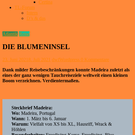
Certina
TL-Forum
Intern
D’s & das
Atlantik
Reise
DIE BLUMENINSEL
23. Juni 2021
8. Juli 2021
dwfWordpress
0 Kommentare
Dank milder Reisebeschränkungen konnte Madeira zuletzt als
eines der ganz wenigen Tauchreiseziele weltweit einen kleinen
Boom verzeichnen. Verdientermaßen.
Steckbrief Madeira:
Wo:
Madeira, Portugal
Wann:
1. März bis 6. Januar
Warum:
Vielfalt von XS bis XL, Hausriff, Wrack &
Höhlen
Besonderheiten:
Freediving-Kurse, Freediving- Blue