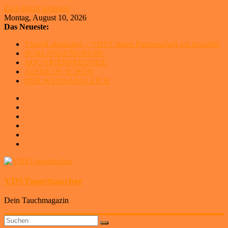
Zum Inhalt springen
Montag, August 10, 2026
Das Neueste:
Virtuell abtauchen – VDST startet Partnerschaft mit Insta360
SCHLANGENGRUBE
AQUARIENFREUNDE
ATEMLOS SCHÖN
DER WEISSABGLEICH
VDSTsporttaucher
Dein Tauchmagazin