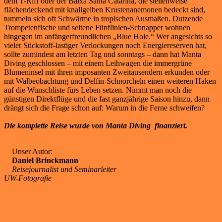
dem T-Riff oder der Baixa Santa Catarina, die stellenweise
flächendeckend mit knallgelben Krustenanemonen bedeckt sind,
tummeln sich oft Schwärme in tropischen Ausmaßen. Dutzende
Trompetenfische und seltene Fünflinien-Schnapper wohnen
hingegen im anfängerfreundlichen „Blue Hole.“ Wer angesichts so
vieler Stickstoff-lastiger Verlockungen noch Energiereserven hat,
sollte zumindest am letzten Tag und sonntags – dann hat Manta
Diving geschlossen – mit einem Leihwagen die immergrüne
Blumeninsel mit ihren imposanten Zweitausendern erkunden oder
mit Walbeobachtung und Delfin-Schnorcheln einen weiteren Haken
auf die Wunschliste fürs Leben setzen. Nimmt man noch die
günstigen Direktflüge und die fast ganzjährige Saison hinzu, dann
drängt sich die Frage schon auf: Warum in die Ferne schweifen?
Die komplette Reise wurde von Manta Diving finanziert.
Unser Autor:
Daniel Brinckmann
Reisejournalist und Seminarleiter
UW-Fotografie