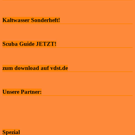
Kaltwasser Sonderheft!
Scuba Guide JETZT!
zum download auf vdst.de
Unsere Partner:
Spezial