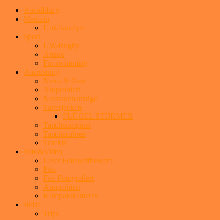
Ausbildung
Medizin
Unfallanalyse
Sport
UW-Rugby
Apnoe
Fin swimming
Ausrüstung
News & Gear
Ausprobiert
Nasstauchanzüge
Tarierjackets
FLÜGEL STÜRMER
Tauchcomputer
Taucheruhren
Trockis
Foto&Video
Leser Fotowettbewerb
Pics
Frei Fotografiert
Ausprobiert
Kompaktkameras
Reise
Trips