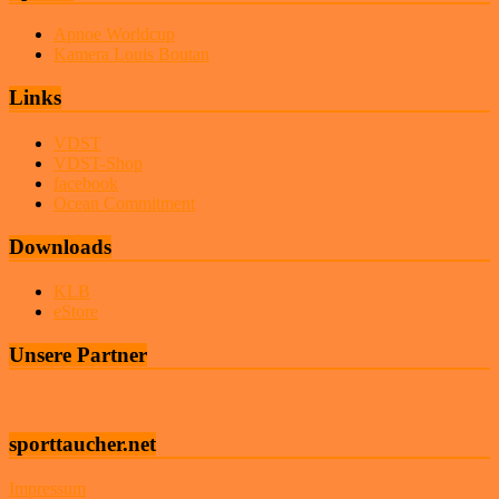
Apnoe Worldcup
Kamera Louis Boutan
Links
VDST
VDST-Shop
facebook
Ocean Commitment
Downloads
KLB
eStore
Unsere Partner
sporttaucher.net
Impressum