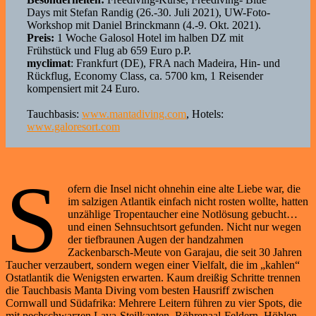
Days mit Stefan Randig (26.-30. Juli 2021), UW-Foto-
Workshop mit Daniel Brinckmann (4.-9. Okt. 2021).
Preis:
1 Woche Galosol Hotel im halben DZ mit
Frühstück und Flug ab 659 Euro p.P.
myclimat
: Frankfurt (DE), FRA nach Madeira, Hin- und
Rückflug, Economy Class, ca. 5700 km, 1 Reisender
kompensiert mit 24 Euro.
Tauchbasis:
www.mantadiving.com
, Hotels:
www.galoresort.com
S
ofern die Insel nicht ohnehin eine alte Liebe war, die
im salzigen Atlantik einfach nicht rosten wollte, hatten
unzählige Tropentaucher eine Notlösung gebucht…
und einen Sehnsuchtsort gefunden. Nicht nur wegen
der tiefbraunen Augen der handzahmen
Zackenbarsch-Meute von Garajau, die seit 30 Jahren
Taucher verzaubert, sondern wegen einer Vielfalt, die im „kahlen“
Ostatlantik die Wenigsten erwarten. Kaum dreißig Schritte trennen
die Tauchbasis Manta Diving vom besten Hausriff zwischen
Cornwall und Südafrika: Mehrere Leitern führen zu vier Spots, die
mit pechschwarzen Lava-Steilkanten, Röhrenaal-Feldern, Höhlen