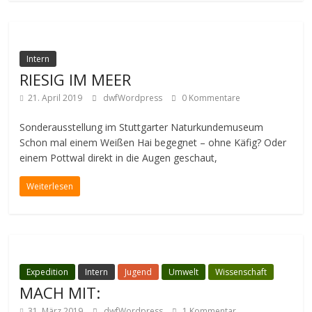
Intern
RIESIG IM MEER
21. April 2019
dwfWordpress
0 Kommentare
Sonderausstellung im Stuttgarter Naturkundemuseum
Schon mal einem Weißen Hai begegnet – ohne Käfig? Oder
einem Pottwal direkt in die Augen geschaut,
Weiterlesen
Expedition
Intern
Jugend
Umwelt
Wissenschaft
MACH MIT:
31. März 2019
dwfWordpress
1 Kommentar