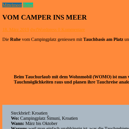
Mittelmeer
Reise
VOM CAMPER INS MEER
18. März 2019
dwfWordpress
0 Kommentare
Die
Ruhe
vom Campingplatz geniessen mit
Tauchbasis am Platz
un
Beim Tauchurlaub mit dem Wohnmobil (WOMO) ist man völl
Tauchmöglichkeiten raus und planen ihre Tauchreise analo
Steckbrief: Kroatien
Wo:
Campingplatz Šimuni, Kroatien
Wann:
März bis Oktober
Warum:
weil man einfach unabhängig ist, was die Tauchgebiete 