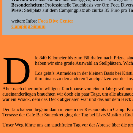
Besonderheiten:
Professionelle Tauchbasis vor Ort: Foca Diver
Preis:
Stellplatz auf dem Campingplatz ab ziurka 35 Euro pro T
weitere Infos:
Foca Dive Center
Camping Simuni
D
ie 840 Kilometer bis zum Fährhafen nach Prizna sin
haben wir eine große Auswahl an Stellplätzen. Wich
Los geht’s: Anmelden in der kleinen Basis bei Krist
ihm hinaus zu den anderen Tauchplätzen vor der In
Aber nach einer unfreiwilligen Tauchpause von einem Jahr gewöhnen w
auseinanderliegen brauchten wir doch ein paar Tage, um alle abzutauc
war ein Wrack, dem das Deck abgerissen war und das auf dem Heck s
Der Tauchabend begann dann in einem der Restaurants im Camp. Kroati
Terrasse der Cafe Bar Suncokret ging der Tag bei Live-Musik zu End
Unser Weg führte uns am tauchfreien Tag vor der Abreise über die gr