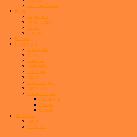
Indischer Ozean
Natur
Expedition
Wissenschaft
Wissen
Umwelt
Historie
Leserforum
Downloads
News
Ausblick
Leserbriefe
Umfragen
Jugend
Kleinanzeigen
Interviews
Unsere Partner
AquaLung
Atlantis
Certina
TL-Forum
Intern
D’s & das