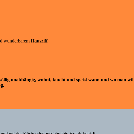
d wunderbarem
Hausriff
ig unabhängig, wohnt, taucht und speist wann und wo man will
g.
entlang der Küste oder ausgebuchte Hotels betrifft