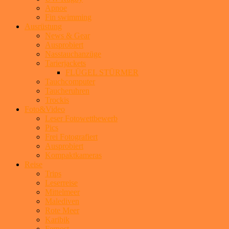
Apnoe
Fin swimming
Ausrüstung
News & Gear
Ausprobiert
Nasstauchanzüge
Tarierjackets
FLÜGEL STÜRMER
Tauchcomputer
Taucheruhren
Trockis
Foto&Video
Leser Fotowettbewerb
Pics
Frei Fotografiert
Ausprobiert
Kompaktkameras
Reise
Trips
Leserreise
Mittelmeer
Malediven
Rote Meer
Karibik
Fernost