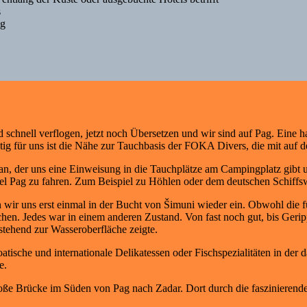
s
ag
d schnell verflogen, jetzt noch Übersetzen und wir sind auf Pag. Eine
tig für uns ist die Nähe zur Tauchbasis der FOKA Divers, die mit auf 
ian, der uns eine Einweisung in die Tauchplätze am Campingplatz gibt 
sel Pag zu fahren. Zum Beispiel zu Höhlen oder dem deutschen Schif
ir uns erst einmal in der Bucht von Šimuni wieder ein. Obwohl die fü
hen. Jedes war in einem anderen Zustand. Von fast noch gut, bis Gerip
tehend zur Wasseroberfläche zeigte.
sche und internationale Delikatessen oder Fischspezialitäten in der da
e.
oße Brücke im Süden von Pag nach Zadar. Dort durch die faszinierende