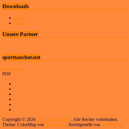
Downloads
KLB
eStore
Unsere Partner
sporttaucher.net
Impressum
PDF
Copyright © 2026
VDSTsporttaucher
. Alle Rechte vorbehalten.
Theme: ColorMag von
ThemeGrill
. Bereitgestellt von
WordPress
.