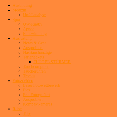
Ausbildung
Medizin
Unfallanalyse
Sport
UW-Rugby
Apnoe
Fin swimming
Ausrüstung
News & Gear
Ausprobiert
Nasstauchanzüge
Tarierjackets
FLÜGEL STÜRMER
Tauchcomputer
Taucheruhren
Trockis
Foto&Video
Leser Fotowettbewerb
Pics
Frei Fotografiert
Ausprobiert
Kompaktkameras
Reise
Trips