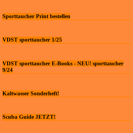
Sporttaucher Print bestellen
VDST sporttaucher 1/25
VDST sporttaucher E-Books - NEU! sporttaucher
9/24
Kaltwasser Sonderheft!
Scuba Guide JETZT!