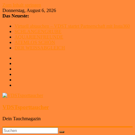
Zum Inhalt springen
Donnerstag, August 6, 2026
Das Neueste:
Virtuell abtauchen – VDST startet Partnerschaft mit Insta360
SCHLANGENGRUBE
AQUARIENFREUNDE
ATEMLOS SCHÖN
DER WEISSABGLEICH
VDSTsporttaucher
Dein Tauchmagazin