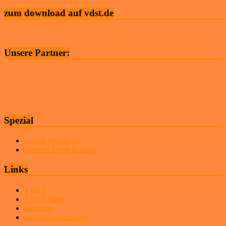
zum download auf vdst.de
Unsere Partner:
Spezial
Apnoe Worldcup
Kamera Louis Boutan
Links
VDST
VDST-Shop
facebook
Ocean Commitment