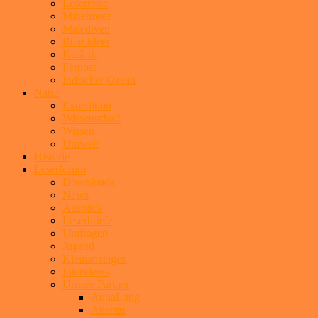
Leserreise
Mittelmeer
Malediven
Rote Meer
Karibik
Fernost
Indischer Ozean
Natur
Expedition
Wissenschaft
Wissen
Umwelt
Historie
Leserforum
Downloads
News
Ausblick
Leserbriefe
Umfragen
Jugend
Kleinanzeigen
Interviews
Unsere Partner
AquaLung
Atlantis