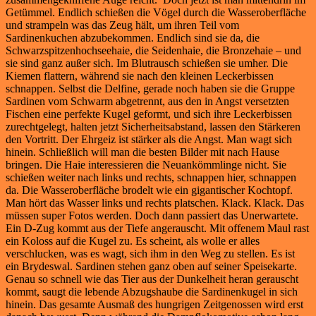
Getümmel. Endlich schießen die Vögel durch die Wasseroberfläche
und strampeln was das Zeug hält, um ihren Teil vom
Sardinenkuchen abzubekommen. Endlich sind sie da, die
Schwarzspitzenhochseehaie, die Seidenhaie, die Bronzehaie – und
sie sind ganz außer sich. Im Blutrausch schießen sie umher. Die
Kiemen flattern, während sie nach den kleinen Leckerbissen
schnappen. Selbst die Delfine, gerade noch haben sie die Gruppe
Sardinen vom Schwarm abgetrennt, aus den in Angst versetzten
Fischen eine perfekte Kugel geformt, und sich ihre Leckerbissen
zurechtgelegt, halten jetzt Sicherheitsabstand, lassen den Stärkeren
den Vortritt. Der Ehrgeiz ist stärker als die Angst. Man wagt sich
hinein. Schließlich will man die besten Bilder mit nach Hause
bringen. Die Haie interessieren die Neuankömmlinge nicht. Sie
schießen weiter nach links und rechts, schnappen hier, schnappen
da. Die Wasseroberfläche brodelt wie ein gigantischer Kochtopf.
Man hört das Wasser links und rechts platschen. Klack. Klack. Das
müssen super Fotos werden. Doch dann passiert das Unerwartete.
Ein D-Zug kommt aus der Tiefe angerauscht. Mit offenem Maul rast
ein Koloss auf die Kugel zu. Es scheint, als wolle er alles
verschlucken, was es wagt, sich ihm in den Weg zu stellen. Es ist
ein Brydeswal. Sardinen stehen ganz oben auf seiner Speisekarte.
Genau so schnell wie das Tier aus der Dunkelheit heran gerauscht
kommt, saugt die lebende Abzugshaube die Sardinenkugel in sich
hinein. Das gesamte Ausmaß des hungrigen Zeitgenossen wird erst