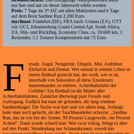
nur hier und nur zu dieser Jahreszeit erlebt werden
Preis:
7 Tage im 3*-DZ mit allen Mahlzeiten und 6 Tage
auf dem Boot Sardine Run 2.200 Euro.
myclimat:
Frankfurt (DE), FRA nach: Umtata (ZA), UTT
via: GCJ, Johannesburg Grand Central Apt, South Africa,
ZA, Hin- und Rückflug, Economy Class, ca. 18.600 km, 1
Reisender, 3.1 Tonnen Kompensieren mit 75 Euro
F
reude. Angst. Neugierde. Ehrgeiz. Mut. Ambition.
Ehrfurcht und Demut. Wer einmal in seinem Leben in
einem Baitball gesteckt hat, der weiß, wie es ist,
innerhalb von Sekunden all diese Emotionen
hintereinander zu erleben. Achterbahnfahrt der
Gefühle? Ein Baitball ist die Mutter aller
Achterbahnfahrten. Zunächst überwiegt pure Freude und
Aufregung. Endlich hat man sie gefunden, die lang ersehnte
Sardinenkugel. Die Suche war hart und vor allem lang. Anfangs
hatte man noch gelacht, als der Tauchbasisleiter scherzte: „Sardine
Run, das ist wie bei der Armee. 99 Prozent Langeweile, ein Prozent
Action“. Dann wurde schnell klar: War zwar witzig, bringt es aber
auf den Punkt. Stundenlang nur Schaumkronen, soweit das
zusammengekniffene Auge reicht. Doch jetzt ist man mittendrin im