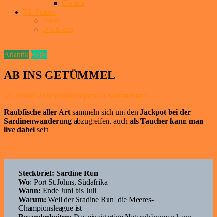
Certina
TL-Forum
Intern
D’s & das
Atlantik
Reise
AB INS GETÜMMEL
17. Januar 2020
dwfWordpress
0 Kommentare
Raubfische aller Art
sammeln sich um den
Jackpot bei der
Sardinenwanderung
abzugreifen, auch
als Taucher kann man
live dabei
sein
Steckbrief: Sardine Run
Wo:
Port St.Johns, Südafrika
Wann:
Ende Juni bis Juli
Warum:
Weil der Sradine Run die Meeres-
Championsleague ist
Besonderheiten:
Das einzigartige Naturphänomen kann