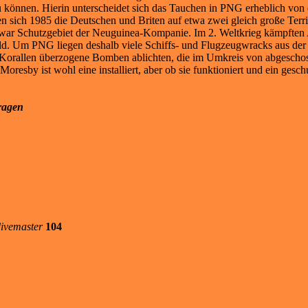
können. Hierin unterscheidet sich das Tauchen in PNG erheblich von d
en sich 1985 die Deutschen und Briten auf etwa zwei gleich große Terr
ar Schutzgebiet der Neuguinea-Kompanie. Im 2. Weltkrieg kämpften A
ld. Um PNG liegen deshalb viele Schiffs- und Flugzeugwracks aus der 
n Korallen überzogene Bomben ablichten, die im Umkreis von abgesch
sby ist wohl eine installiert, aber ob sie funktioniert und ein geschu
ragen
ivemaster
104