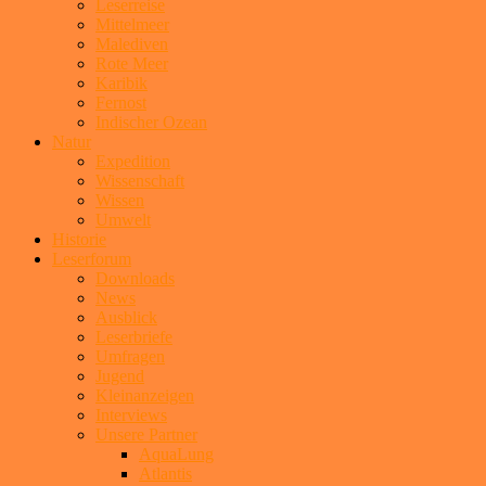
Leserreise
Mittelmeer
Malediven
Rote Meer
Karibik
Fernost
Indischer Ozean
Natur
Expedition
Wissenschaft
Wissen
Umwelt
Historie
Leserforum
Downloads
News
Ausblick
Leserbriefe
Umfragen
Jugend
Kleinanzeigen
Interviews
Unsere Partner
AquaLung
Atlantis