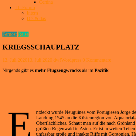
Certina
TL-Forum
Intern
D’s & das
Fernost
Reise
KRIEGSSCHAUPLATZ
13. Juli 2020
13. Juli 2020
dwfWordpress
0 Kommentare
Nirgends gibt es
mehr
Flugzeugwracks
als im
Pazifik
E
ntdeckt wurde Neuguinea vom Portugiesen Jorge de 
Landung 1545 an die Küstenregion von Äquatorial-
Oberflächliches. Schaut man auf die nach Grönland 
größten Regenwald in Asien. Er ist in weiten Teile
unfassbar große und intakte Riffe mit Gorgonien, H