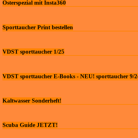
Osterspezial mit Insta360
Sporttaucher Print bestellen
VDST sporttaucher 1/25
VDST sporttaucher E-Books - NEU! sporttaucher 9/2
Kaltwasser Sonderheft!
Scuba Guide JETZT!