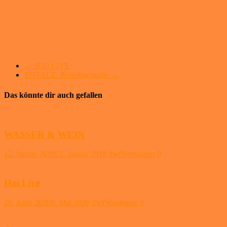
en
masse,
plus
natürlich
die
Wracks
←
HAI LIVE
TOTALE: Reisefotografie
→
Das könnte dir auch gefallen
WASSER & WEIN
12. Januar 2019
12. Januar 2019
dwfWordpress
0
Hai Live
29. April 2020
9. Mai 2020
dwfWordpress
0