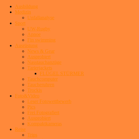
Ausbildung
Medizin
Unfallanalyse
Sport
UW-Rugby
Apnoe
Fin swimming
Ausrüstung
News & Gear
Ausprobiert
Nasstauchanzüge
Tarierjackets
FLÜGEL STÜRMER
Tauchcomputer
Taucheruhren
Trockis
Foto&Video
Leser Fotowettbewerb
Pics
Frei Fotografiert
Ausprobiert
Kompaktkameras
Reise
Trips