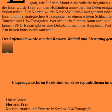
groß, wie auf dem Mond Außerirdische begrüßen zu 
der Insel wurde 1828 von den Holländern annektiert. Im Osten einigt
Süden teilten. Der Norden wurde Kaiser-Wilhelm-Land genannt und w
Insel und ihre strategischen Außenposten zu einem wüsten Schlachtfe
Taucher und UW-Fotografen. Wer sich nicht fürchtet, kann auch vo
keinem PNG-Resort gibt es eine Dekokammer.In der Hauptstadt Port More
Am besten konservativ tauchen!
Der Aufenthalt wurde von den Ressorts Walindi und Lissenung get
PNG
ist
ein
Ort,
wo
die
Unterwasser-
Welt
Flugzeugwracks im Pazik sind ein Schwerpunktthema im
d
noch
in
Ordnung
ist.
Unser Autor:
Sensationelle
Herbert Frei
Riffe,
Reisejournalist und Experte in Sachen UW-Fotografie
Fischschwärme