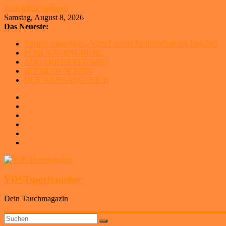
Zum Inhalt springen
Samstag, August 8, 2026
Das Neueste:
Virtuell abtauchen – VDST startet Partnerschaft mit Insta360
SCHLANGENGRUBE
AQUARIENFREUNDE
ATEMLOS SCHÖN
DER WEISSABGLEICH
VDSTsporttaucher
Dein Tauchmagazin