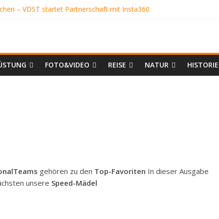
uchen – VDST startet Partnerschaft mit Insta360
GRUBE
er
REUNDE
CHÖN
BGLEICH
ÜSTUNG
FOTO&VIDEO
REISE
NATUR
HISTORIE
onalTeams
gehören zu den
Top-Favoriten
In dieser Ausgabe
nächsten unsere
Speed-Mädel