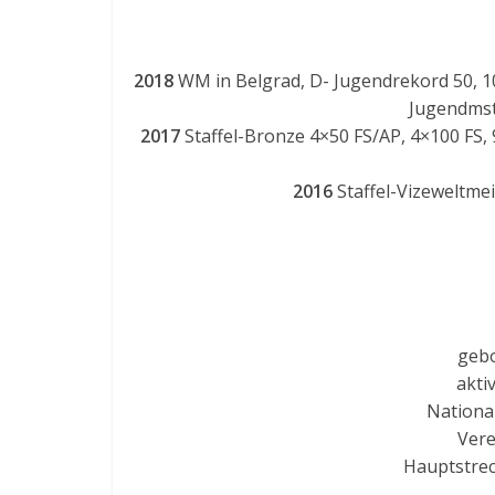
2018
WM in Belgrad, D- Jugendrekord 50, 10
Jugendmst.
2017
Staffel-Bronze 4×50 FS/AP, 4×100 FS,
2016
Staffel-Vizeweltme
gebo
akti
Nationa
Vere
Hauptstrec