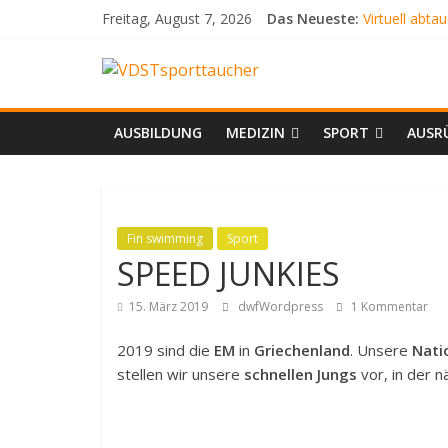
Zum
Freitag, August 7, 2026
Das Neueste:
Virtuell abta
Inhalt
SCHLANGEN
springen
VDSTsporttauch
AQUARIENF
ATEMLOS S
DER WEISSA
Dein
AUSBILDUNG
MEDIZIN
SPORT
AUSR
Tauchmagazin
Fin swimming
Sport
SPEED JUNKIES
15. März 2019
dwfWordpress
1 Kommentar
2019 sind die
EM
in
Griechenland
. Unsere
Nati
stellen wir unsere
schnellen Jungs
vor, in der 