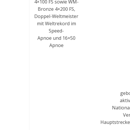
4×100 FS sowie WM-
Bronze 4×200 FS,
Doppel-Weltmeister
mit Weltrekord im
Speed-
Apnoe und 16×50
Apnoe
gebo
akti
Nationa
Ver
Hauptstrecken