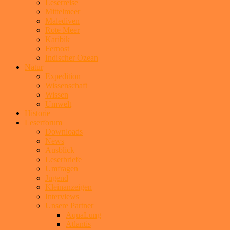
Leserreise
Mittelmeer
Malediven
Rote Meer
Karibik
Fernost
Indischer Ozean
Natur
Expedition
Wissenschaft
Wissen
Umwelt
Historie
Leserforum
Downloads
News
Ausblick
Leserbriefe
Umfragen
Jugend
Kleinanzeigen
Interviews
Unsere Partner
AquaLung
Atlantis