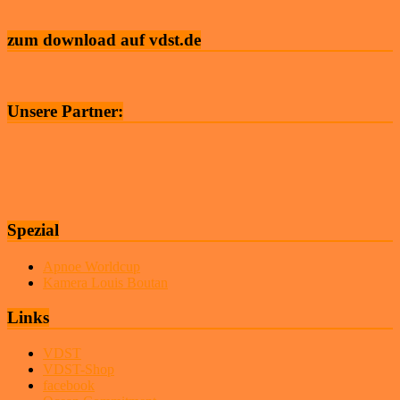
zum download auf vdst.de
Unsere Partner:
Spezial
Apnoe Worldcup
Kamera Louis Boutan
Links
VDST
VDST-Shop
facebook