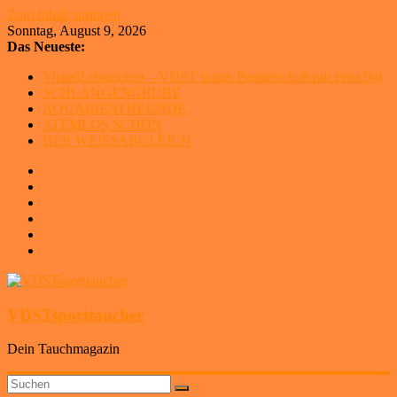
Zum Inhalt springen
Sonntag, August 9, 2026
Das Neueste:
Virtuell abtauchen – VDST startet Partnerschaft mit Insta360
SCHLANGENGRUBE
AQUARIENFREUNDE
ATEMLOS SCHÖN
DER WEISSABGLEICH
VDSTsporttaucher
Dein Tauchmagazin