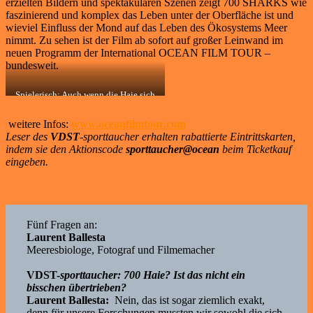
erzielten Bildern und spektakulären Szenen zeigt 700 SHARKS wie
faszinierend und komplex das Leben unter der Oberfläche ist und
wieviel Einfluss der Mond auf das Leben des Ökosystems Meer
nimmt. Zu sehen ist der Film ab sofort auf großer Leinwand im
neuen Programm der International OCEAN FILM TOUR –
bundesweit.
Spielerisch: Auch wenn die Haie sich
zum großen Fressen verabredet hatten,
die Taucher blieben verschont
weitere Infos:
www.oceanfilmtour.com
Leser des
VDST
-sporttaucher erhalten rabattierte Eintrittskarten,
indem sie den Aktionscode
sporttaucher@ocean
beim Ticketkauf
eingeben.
Fünf Fragen an:
Laurent Ballesta
Meeresbiologe, Fotograf und Filmemacher
VDST-
sporttaucher: 700 Haie? Ist das nicht ein
bisschen übertrieben?
Laurent Ballesta:
Nein, das ist sogar ziemlich exakt,
denn für unsere Forschungen mussten wir sowohl die sich