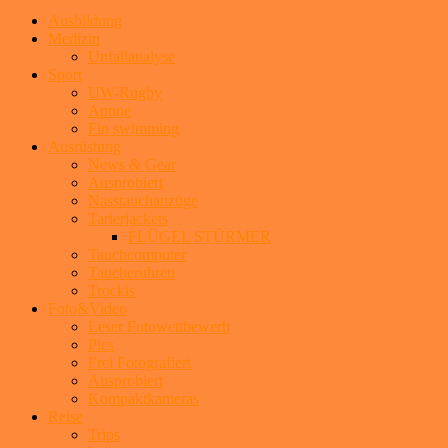
Ausbildung
Medizin
Unfallanalyse
Sport
UW-Rugby
Apnoe
Fin swimming
Ausrüstung
News & Gear
Ausprobiert
Nasstauchanzüge
Tarierjackets
FLÜGEL STÜRMER
Tauchcomputer
Taucheruhren
Trockis
Foto&Video
Leser Fotowettbewerb
Pics
Frei Fotografiert
Ausprobiert
Kompaktkameras
Reise
Trips