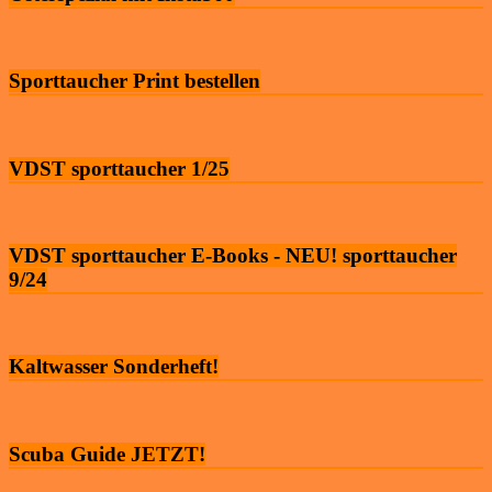
Sporttaucher Print bestellen
VDST sporttaucher 1/25
VDST sporttaucher E-Books - NEU! sporttaucher
9/24
Kaltwasser Sonderheft!
Scuba Guide JETZT!