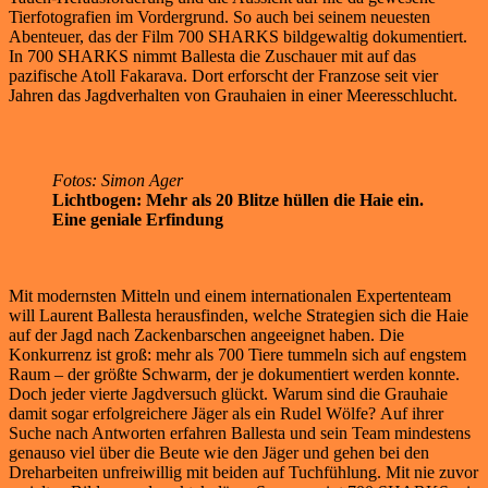
Tierfotografien im Vordergrund. So auch bei seinem neuesten
Abenteuer, das der Film 700 SHARKS bildgewaltig dokumentiert.
In 700 SHARKS nimmt Ballesta die Zuschauer mit auf das
pazifische Atoll Fakarava. Dort erforscht der Franzose seit vier
Jahren das Jagdverhalten von Grauhaien in einer Meeresschlucht.
Fotos: Simon Ager
Lichtbogen: Mehr als 20 Blitze hüllen die Haie ein.
Eine geniale Erfindung
Mit modernsten Mitteln und einem internationalen Expertenteam
will Laurent Ballesta herausfinden, welche Strategien sich die Haie
auf der Jagd nach Zackenbarschen angeeignet haben. Die
Konkurrenz ist groß: mehr als 700 Tiere tummeln sich auf engstem
Raum – der größte Schwarm, der je dokumentiert werden konnte.
Doch jeder vierte Jagdversuch glückt. Warum sind die Grauhaie
damit sogar erfolgreichere Jäger als ein Rudel Wölfe? Auf ihrer
Suche nach Antworten erfahren Ballesta und sein Team mindestens
genauso viel über die Beute wie den Jäger und gehen bei den
Dreharbeiten unfreiwillig mit beiden auf Tuchfühlung. Mit nie zuvor