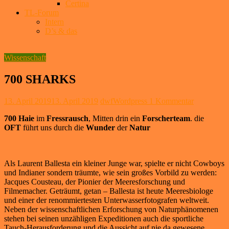
Certina
TL-Forum
Intern
D’s & das
Wissenschaft
700 SHARKS
13. April 2019
13. April 2019
dwfWordpress
1 Kommentar
700 Haie
im
Fressrausch
, Mitten drin ein
Forscherteam
. die
OFT
führt uns durch die
Wunder
der
Natur
Als Laurent Ballesta ein kleiner Junge war, spielte er nicht Cowboys
und Indianer sondern träumte, wie sein großes Vorbild zu werden:
Jacques Cousteau, der Pionier der Meeresforschung und
Filmemacher. Geträumt, getan – Ballesta ist heute Meeresbiologe
und einer der renommiertesten Unterwasserfotografen weltweit.
Neben der wissenschaftlichen Erforschung von Naturphänomenen
stehen bei seinen unzähligen Expeditionen auch die sportliche
Tauch-Herausforderung und die Aussicht auf nie da gewesene